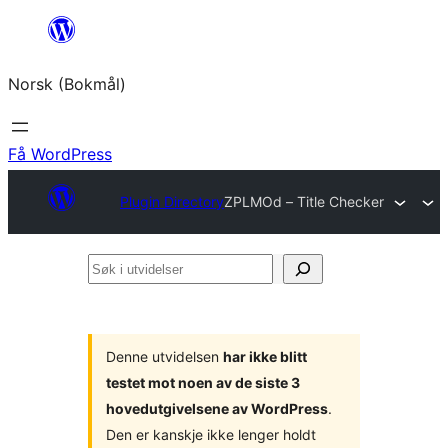
Hopp
til
Norsk (Bokmål)
innhold
Få WordPress
Plugin Directory
ZPLMOd – Title Checker
Søk
i
utvidelser
Denne utvidelsen
har ikke blitt
testet mot noen av de siste 3
hovedutgivelsene av WordPress
.
Den er kanskje ikke lenger holdt