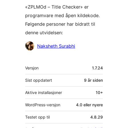
«ZPLMOd – Title Checker» er
programvare med åpen kildekode.
Følgende personer har bidratt til
denne utvidelsen:
Bidragsytere
Naksheth Surabhi
Meta
Versjon
1.7.24
Sist oppdatert
9 år
siden
Aktive installasjoner
10+
WordPress-versjon
4.0 eller nyere
Testet opp til
4.8.29