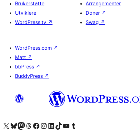
Brukerstøtte
Arrangementer
Utviklere
Doner
↗
WordPress.tv
↗
Swag
↗
WordPress.com
↗
Matt
↗
bbPress
↗
BuddyPress
↗
Besøk vår konto på X
Visit our Bluesky account
Besøk vår Mastodon-konto
Visit our Threads account
Besøk vår Facebook-side
Besøk vår Instagram-konto
Besøk vår LinkedIn-konto
Visit our TikTok account
Visit our YouTube channel
Visit our Tumblr account