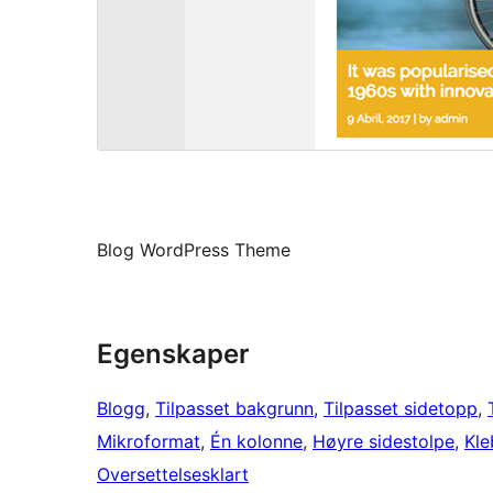
Blog WordPress Theme
Egenskaper
Blogg
, 
Tilpasset bakgrunn
, 
Tilpasset sidetopp
, 
Mikroformat
, 
Én kolonne
, 
Høyre sidestolpe
, 
Kle
Oversettelsesklart