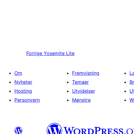
Forrige
Yosemite Lite
Om
Fremvisning
L
Nyheter
Temaer
B
Hosting
Utvidelser
U
Personvern
Mønstre
W