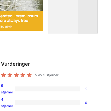
Vurderinger
5
av 5 stjerner.
5
2
2
stjerner
5-
4
0
star
0
stjerner
reviews