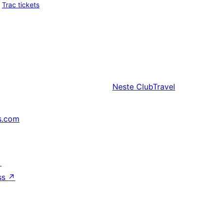
Trac tickets
Neste
ClubTravel
s.com
↗
ss
↗