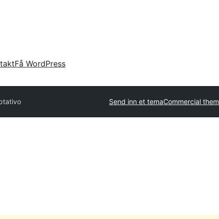
takt
Få WordPress
tativo
Send inn et tema
Commercial them