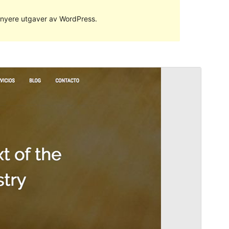
ed nyere utgaver av WordPress.
Forhåndsvis
Last ned
Versjon
1.0.7
Siste oppdatert
3. juli 2019
Aktive installasjoner
20+
WordPress-versjon
4.0
Temaets hjemmeside