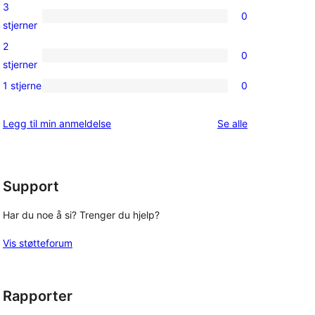
4-
3
0
star
0
stjerner
reviews
3-
2
0
star
0
stjerner
reviews
2-
1 stjerne
0
0
star
1-
reviews
omtalene
Legg til min anmeldelse
Se alle
star
reviews
Support
Har du noe å si? Trenger du hjelp?
Vis støtteforum
Rapporter