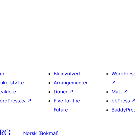
ær
Bli involvert
WordPres
rukerstøtte
Arrangementer
↗
tviklere
Doner
↗
Matt
↗
ordPress.tv
↗
Five for the
bbPress
Future
BuddyPre
Norsk (Bokmål)