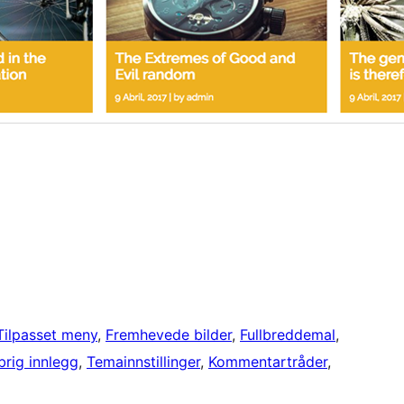
Tilpasset meny
, 
Fremhevede bilder
, 
Fullbreddemal
, 
brig innlegg
, 
Temainnstillinger
, 
Kommentartråder
, 