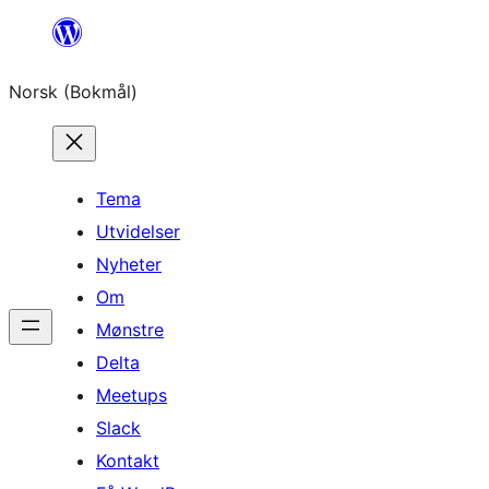
Hopp
til
Norsk (Bokmål)
innhold
Tema
Utvidelser
Nyheter
Om
Mønstre
Delta
Meetups
Slack
Kontakt