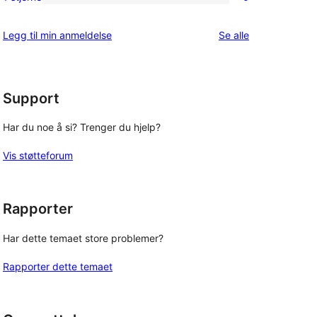
0
star
1-
reviews
omtalene
Legg til min anmeldelse
Se alle
star
reviews
Support
Har du noe å si? Trenger du hjelp?
Vis støtteforum
Rapporter
Har dette temaet store problemer?
Rapporter dette temaet