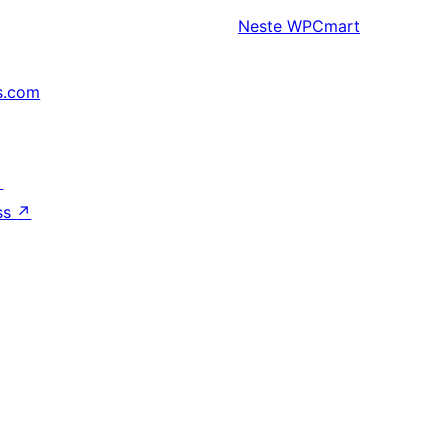
Neste
WPCmart
s.com
↗
ss
↗