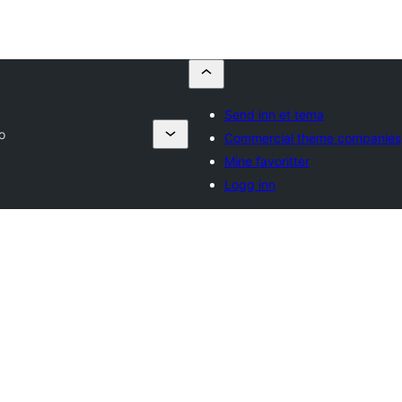
Send inn et tema
o
Commercial theme companies
Mine favoritter
Logg inn