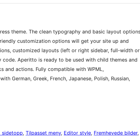
Press theme. The clean typography and basic layout option
friendly customization options will get your site up and
ons, customized layouts (left or right sidebar, full-width or
y code. Aperitto is ready to be used with child themes and
ooks and actions. Fully compatible with WPML,
th German, Greek, French, Japanese, Polish, Russian,
t sidetopp
, 
Tilpasset meny
, 
Editor style
, 
Fremhevede bilder
,