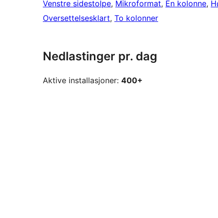
Venstre sidestolpe
, 
Mikroformat
, 
Én kolonne
, 
H
Oversettelsesklart
, 
To kolonner
Nedlastinger pr. dag
Aktive installasjoner:
400+