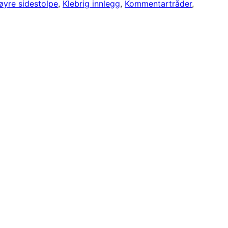
øyre sidestolpe
, 
Klebrig innlegg
, 
Kommentartråder
, 