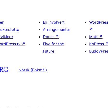
ær
Bli involvert
WordPres
rukerstøtte
Arrangementer
↗
tviklere
Doner
↗
Matt
↗
ordPress.tv
↗
Five for the
bbPress
Future
BuddyPre
Norsk (Bokmål)