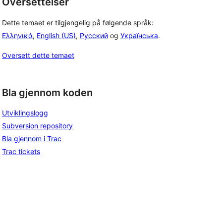
Oversettelser
Dette temaet er tilgjengelig på følgende språk:
Ελληνικά
,
English (US)
,
Русский
og
Українська
.
Oversett dette temaet
Bla gjennom koden
Utviklingslogg
Subversion repository
Bla gjennom i Trac
Trac tickets