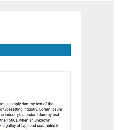
Forhåndsvis
Last ned
Versjon
1.1.1
Siste oppdatert
15. desember 2024
Aktive installasjoner
400+
WordPress-versjon
5.3.0
PHP-versjon
7.0