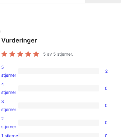
s
Vurderinger
5
av 5 stjerner.
5
2
2
stjerner
5-
4
0
star
0
stjerner
reviews
4-
3
0
star
0
stjerner
reviews
3-
2
0
star
0
stjerner
 
reviews
2-
1 stjerne
0