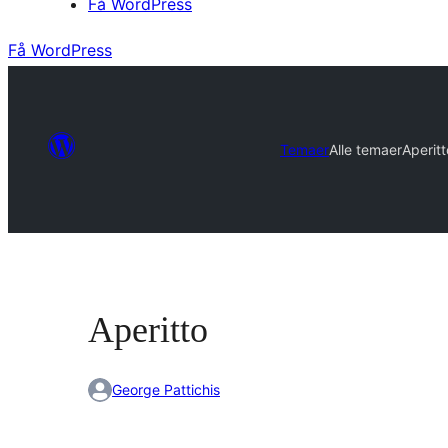
Få WordPress
Få WordPress
Temaer
Alle temaer
Aperitt
Aperitto
George Pattichis