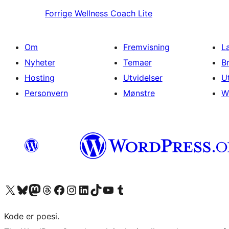
Forrige
Wellness Coach Lite
Om
Fremvisning
L
Nyheter
Temaer
B
Hosting
Utvidelser
U
Personvern
Mønstre
W
Besøk vår konto på X
Visit our Bluesky account
Besøk vår Mastodon-konto
Visit our Threads account
Besøk vår Facebook-side
Besøk vår Instagram-konto
Besøk vår LinkedIn-konto
Visit our TikTok account
Visit our YouTube channel
Visit our Tumblr account
Kode er poesi.