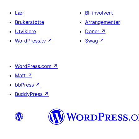
Lær
Bli involvert
Brukerstøtte
Arrangementer
Utviklere
Doner
↗
WordPress.tv
↗
Swag
↗
WordPress.com
↗
Matt
↗
bbPress
↗
BuddyPress
↗