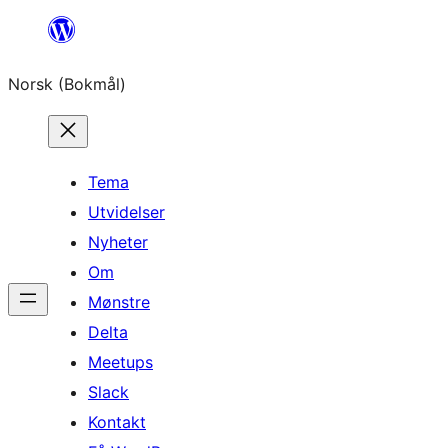
Hopp
til
Norsk (Bokmål)
innhold
Tema
Utvidelser
Nyheter
Om
Mønstre
Delta
Meetups
Slack
Kontakt