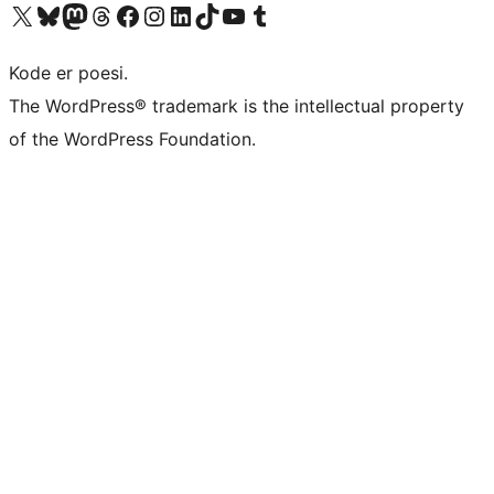
Besøk vår konto på X
Visit our Bluesky account
Besøk vår Mastodon-konto
Visit our Threads account
Besøk vår Facebook-side
Besøk vår Instagram-konto
Besøk vår LinkedIn-konto
Visit our TikTok account
Visit our YouTube channel
Visit our Tumblr account
Kode er poesi.
The WordPress® trademark is the intellectual property
of the WordPress Foundation.