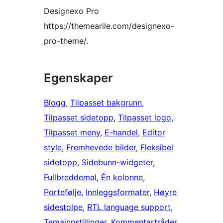
Designexo Pro
https://themearile.com/designexo-
pro-theme/.
Egenskaper
Blogg
, 
Tilpasset bakgrunn
, 
Tilpasset sidetopp
, 
Tilpasset logo
, 
Tilpasset meny
, 
E-handel
, 
Editor
style
, 
Fremhevede bilder
, 
Fleksibel
sidetopp
, 
Sidebunn-widgeter
, 
Fullbreddemal
, 
Én kolonne
, 
Portefølje
, 
Innleggsformater
, 
Høyre
sidestolpe
, 
RTL language support
, 
Temainnstillinger
, 
Kommentartråder
, 