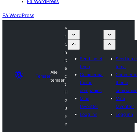
Få WordPress
Få WordPress
A
r
c
h
Send inn et
Send inn e
it
tema
tema
e
Alle
Commercial
Commercia
Temaer
c
temaer
theme
theme
t
companies
companie
H
Mine
Mine
o
favoritter
favoritter
u
Logg inn
Logg inn
s
e