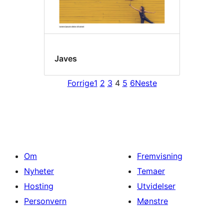
Javes
Forrige
1
2
3
4
5
6
Neste
Om
Fremvisning
Nyheter
Temaer
Hosting
Utvidelser
Personvern
Mønstre