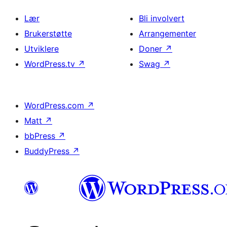
Lær
Bli involvert
Brukerstøtte
Arrangementer
Utviklere
Doner
↗
WordPress.tv
↗
Swag
↗
WordPress.com
↗
Matt
↗
bbPress
↗
BuddyPress
↗