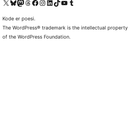
Besøk vår konto på X
Visit our Bluesky account
Besøk vår Mastodon-konto
Visit our Threads account
Besøk vår Facebook-side
Besøk vår Instagram-konto
Besøk vår LinkedIn-konto
Visit our TikTok account
Visit our YouTube channel
Visit our Tumblr account
Kode er poesi.
The WordPress® trademark is the intellectual property
of the WordPress Foundation.