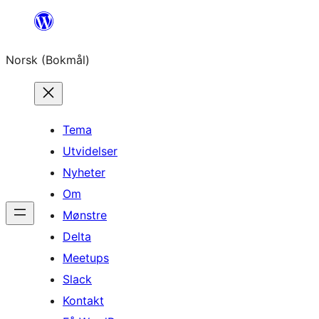
Hopp
til
Norsk (Bokmål)
innhold
Tema
Utvidelser
Nyheter
Om
Mønstre
Delta
Meetups
Slack
Kontakt