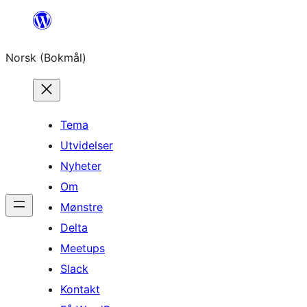
Hopp
til
Norsk (Bokmål)
innhold
Tema
Utvidelser
Nyheter
Om
Mønstre
Delta
Meetups
Slack
Kontakt