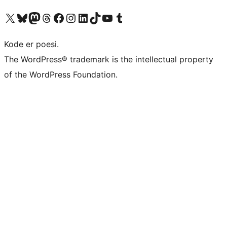
Besøk vår konto på X
Visit our Bluesky account
Besøk vår Mastodon-konto
Visit our Threads account
Besøk vår Facebook-side
Besøk vår Instagram-konto
Besøk vår LinkedIn-konto
Visit our TikTok account
Visit our YouTube channel
Visit our Tumblr account
Kode er poesi.
The WordPress® trademark is the intellectual property
of the WordPress Foundation.