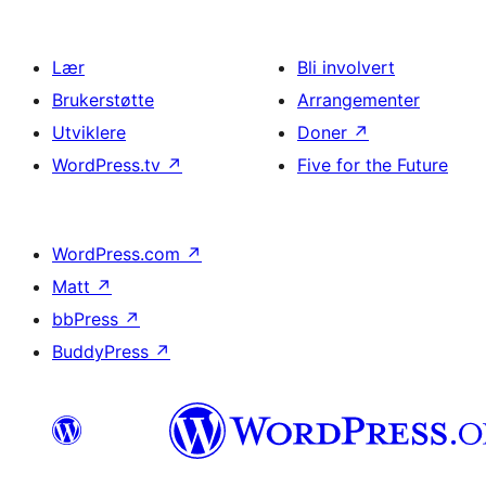
Lær
Bli involvert
Brukerstøtte
Arrangementer
Utviklere
Doner
↗
WordPress.tv
↗
Five for the Future
WordPress.com
↗
Matt
↗
bbPress
↗
BuddyPress
↗