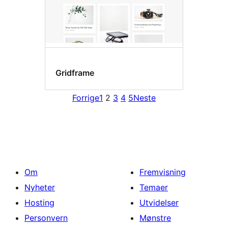
Gridframe
Forrige
1
2
3
4
5
Neste
Om
Fremvisning
Nyheter
Temaer
Hosting
Utvidelser
Personvern
Mønstre