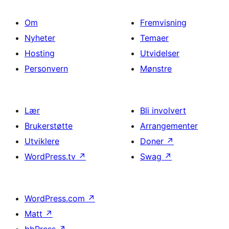
Om
Fremvisning
Nyheter
Temaer
Hosting
Utvidelser
Personvern
Mønstre
Lær
Bli involvert
Brukerstøtte
Arrangementer
Utviklere
Doner
↗
WordPress.tv
↗
Swag
↗
WordPress.com
↗
Matt
↗