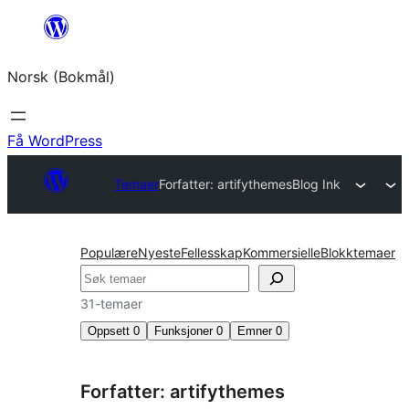
Hopp
til
Norsk (Bokmål)
innhold
Få WordPress
Temaer
Forfatter: artifythemes
Blog Ink
Populære
Nyeste
Fellesskap
Kommersielle
Blokktemaer
Søk
31-temaer
Oppsett
0
Funksjoner
0
Emner
0
Forfatter: artifythemes