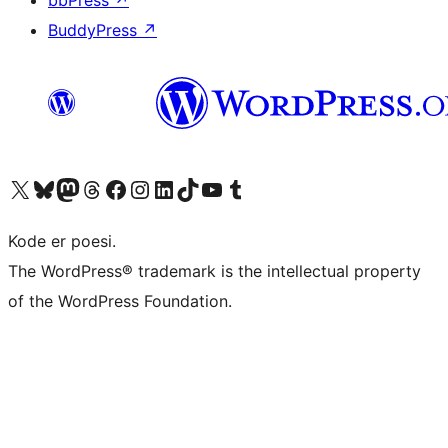
bbPress
↗
BuddyPress
↗
Besøk vår konto på X
Visit our Bluesky account
Besøk vår Mastodon-konto
Visit our Threads account
Besøk vår Facebook-side
Besøk vår Instagram-konto
Besøk vår LinkedIn-konto
Visit our TikTok account
Visit our YouTube channel
Visit our Tumblr account
Kode er poesi.
The WordPress® trademark is the intellectual property
of the WordPress Foundation.