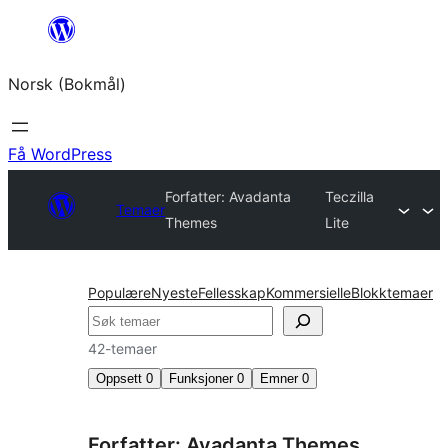
Hopp
til
Norsk (Bokmål)
innhold
Få WordPress
Forfatter: Avadanta
Teczilla
Temaer
Themes
Lite
Populære
Nyeste
Fellesskap
Kommersielle
Blokktemaer
Søk
42-temaer
Oppsett
0
Funksjoner
0
Emner
0
Forfatter: Avadanta Themes