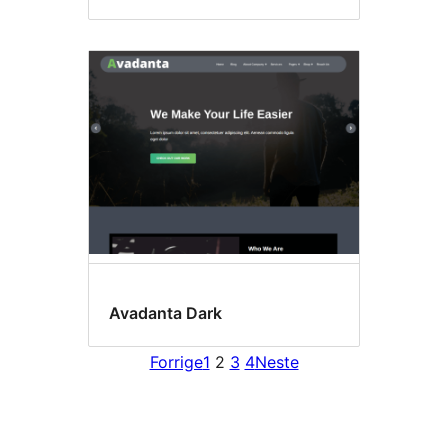
Avadanta Dark
Forrige
1
2
3
4
Neste