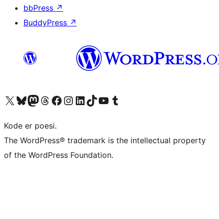
bbPress
↗
BuddyPress
↗
Besøk vår konto på X
Visit our Bluesky account
Besøk vår Mastodon-konto
Visit our Threads account
Besøk vår Facebook-side
Besøk vår Instagram-konto
Besøk vår LinkedIn-konto
Visit our TikTok account
Visit our YouTube channel
Visit our Tumblr account
Kode er poesi.
The WordPress® trademark is the intellectual property
of the WordPress Foundation.