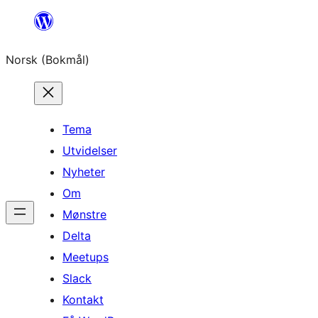
Hopp
til
Norsk (Bokmål)
innhold
Tema
Utvidelser
Nyheter
Om
Mønstre
Delta
Meetups
Slack
Kontakt