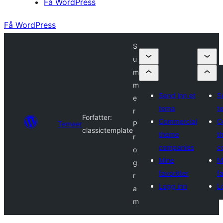
Få WordPress
Få WordPress
S
u
m
m
Send inn et
S
e
tema
t
r
Forfatter:
Commercial
C
Temaer
P
classictemplate
theme
t
r
companies
c
o
Mine
M
g
favoritter
fa
r
Logg inn
L
a
m