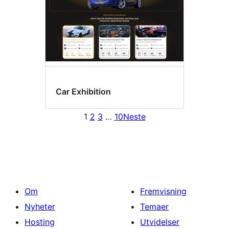
Car Exhibition
1
2
3
…
10
Neste
Om
Fremvisning
Nyheter
Temaer
Hosting
Utvidelser