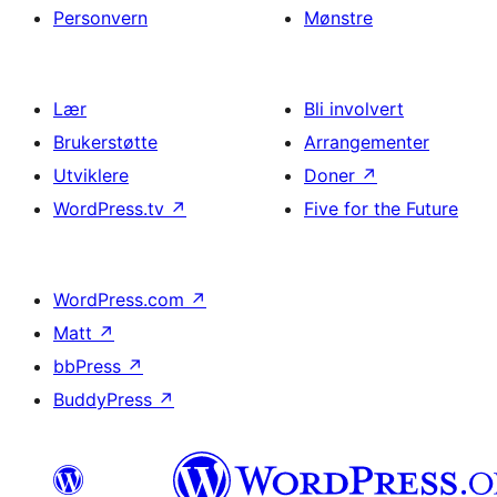
Personvern
Mønstre
Lær
Bli involvert
Brukerstøtte
Arrangementer
Utviklere
Doner
↗
WordPress.tv
↗
Five for the Future
WordPress.com
↗
Matt
↗
bbPress
↗
BuddyPress
↗