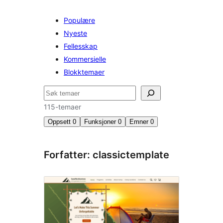
Populære
Nyeste
Fellesskap
Kommersielle
Blokktemaer
Søk
115-temaer
Oppsett
0
Funksjoner
0
Emner
0
Forfatter: classictemplate