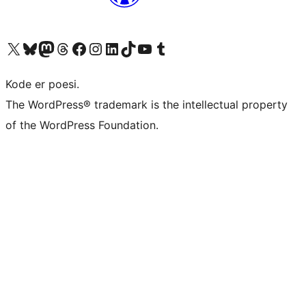
Besøk vår konto på X
Visit our Bluesky account
Besøk vår Mastodon-konto
Visit our Threads account
Besøk vår Facebook-side
Besøk vår Instagram-konto
Besøk vår LinkedIn-konto
Visit our TikTok account
Visit our YouTube channel
Visit our Tumblr account
Kode er poesi.
The WordPress® trademark is the intellectual property
of the WordPress Foundation.