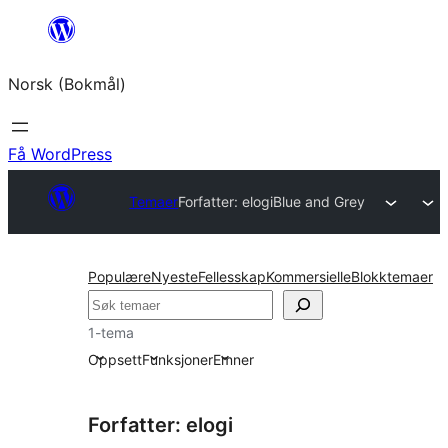
Hopp
til
Norsk (Bokmål)
innhold
Få WordPress
Temaer
Forfatter: elogi
Blue and Grey
Populære
Nyeste
Fellesskap
Kommersielle
Blokktemaer
Søk
1-tema
Oppsett
Funksjoner
Emner
Forfatter: elogi