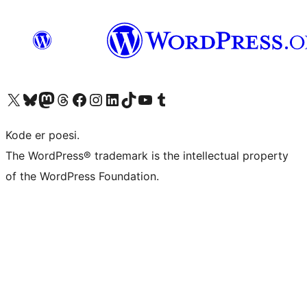
Besøk vår konto på X
Visit our Bluesky account
Besøk vår Mastodon-konto
Visit our Threads account
Besøk vår Facebook-side
Besøk vår Instagram-konto
Besøk vår LinkedIn-konto
Visit our TikTok account
Visit our YouTube channel
Visit our Tumblr account
Kode er poesi.
The WordPress® trademark is the intellectual property
of the WordPress Foundation.