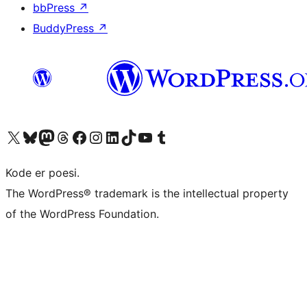
bbPress
↗
BuddyPress
↗
Besøk vår konto på X
Visit our Bluesky account
Besøk vår Mastodon-konto
Visit our Threads account
Besøk vår Facebook-side
Besøk vår Instagram-konto
Besøk vår LinkedIn-konto
Visit our TikTok account
Visit our YouTube channel
Visit our Tumblr account
Kode er poesi.
The WordPress® trademark is the intellectual property
of the WordPress Foundation.