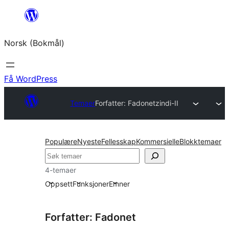
Hopp
til
Norsk (Bokmål)
innhold
Få WordPress
Temaer
Forfatter: Fadonet
zindi-II
Populære
Nyeste
Fellesskap
Kommersielle
Blokktemaer
Søk
4-temaer
Oppsett
Funksjoner
Emner
Forfatter: Fadonet