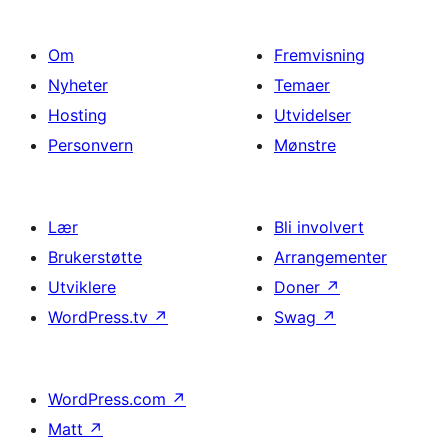
Om
Fremvisning
Nyheter
Temaer
Hosting
Utvidelser
Personvern
Mønstre
Lær
Bli involvert
Brukerstøtte
Arrangementer
Utviklere
Doner
↗
WordPress.tv
↗
Swag
↗
WordPress.com
↗
Matt
↗