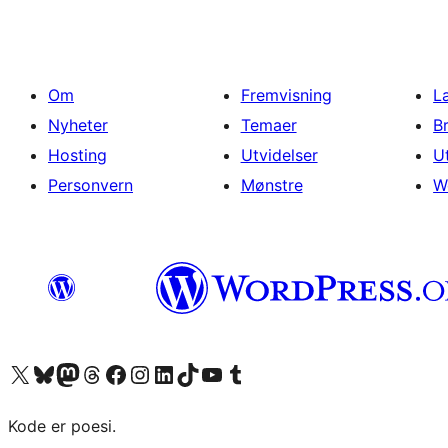
Om
Fremvisning
L
Nyheter
Temaer
B
Hosting
Utvidelser
U
Personvern
Mønstre
W
Besøk vår konto på X
Visit our Bluesky account
Besøk vår Mastodon-konto
Visit our Threads account
Besøk vår Facebook-side
Besøk vår Instagram-konto
Besøk vår LinkedIn-konto
Visit our TikTok account
Visit our YouTube channel
Visit our Tumblr account
Kode er poesi.