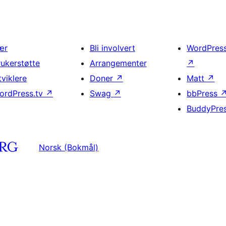
ær
Bli involvert
WordPres
rukerstøtte
Arrangementer
↗
tviklere
Doner
↗
Matt
↗
ordPress.tv
↗
Swag
↗
bbPress
BuddyPre
Norsk (Bokmål)