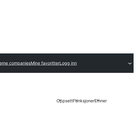
heme companies
Mine favoritter
Logg inn
Oppsett
Funksjoner
Emner