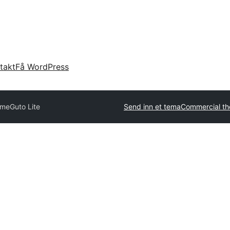
takt
Få WordPress
eme
Guto Lite
Send inn et tema
Commercial t