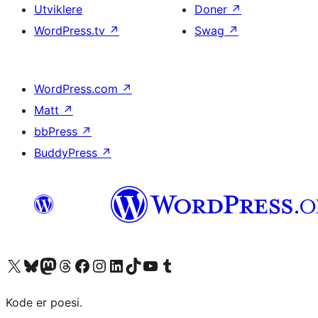
Utviklere
Doner
↗
WordPress.tv
↗
Swag
↗
WordPress.com
↗
Matt
↗
bbPress
↗
BuddyPress
↗
Besøk vår konto på X
Visit our Bluesky account
Besøk vår Mastodon-konto
Visit our Threads account
Besøk vår Facebook-side
Besøk vår Instagram-konto
Besøk vår LinkedIn-konto
Visit our TikTok account
Visit our YouTube channel
Visit our Tumblr account
Kode er poesi.