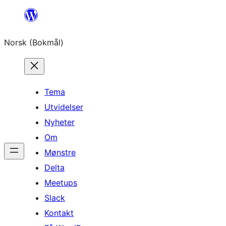
Hopp
til
Norsk (Bokmål)
innhold
Tema
Utvidelser
Nyheter
Om
Mønstre
Delta
Meetups
Slack
Kontakt