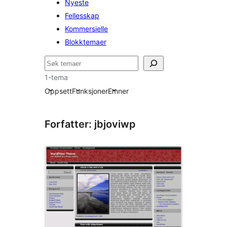
Nyeste
Fellesskap
Kommersielle
Blokktemaer
Søk
1-tema
Oppsett
Funksjoner
Emner
Forfatter: jbjoviwp