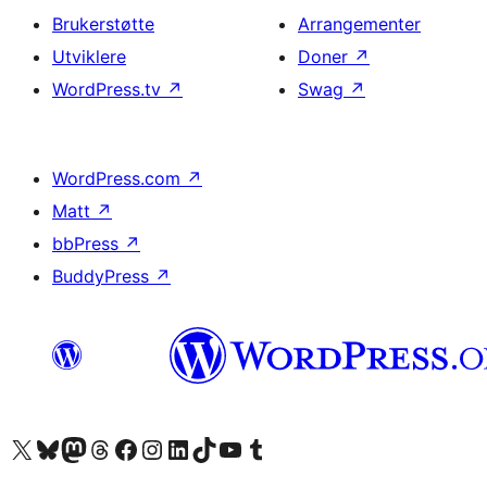
Brukerstøtte
Arrangementer
Utviklere
Doner
↗
WordPress.tv
↗
Swag
↗
WordPress.com
↗
Matt
↗
bbPress
↗
BuddyPress
↗
Besøk vår konto på X
Visit our Bluesky account
Besøk vår Mastodon-konto
Visit our Threads account
Besøk vår Facebook-side
Besøk vår Instagram-konto
Besøk vår LinkedIn-konto
Visit our TikTok account
Visit our YouTube channel
Visit our Tumblr account