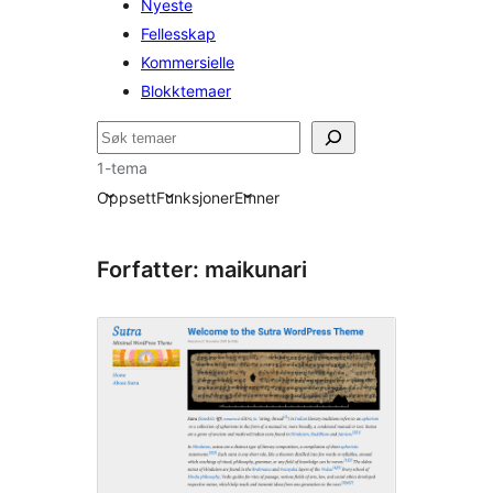
Nyeste
Fellesskap
Kommersielle
Blokktemaer
Søk
1-tema
Oppsett
Funksjoner
Emner
Forfatter: maikunari