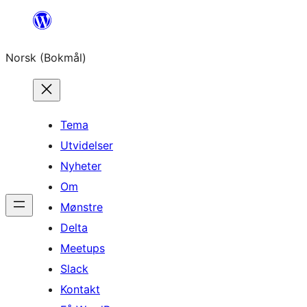
Hopp
til
Norsk (Bokmål)
innhold
Tema
Utvidelser
Nyheter
Om
Mønstre
Delta
Meetups
Slack
Kontakt