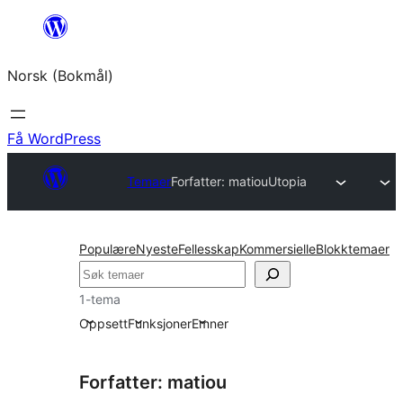
Hopp
til
Norsk (Bokmål)
innhold
Få WordPress
Temaer
Forfatter: matiou
Utopia
Populære
Nyeste
Fellesskap
Kommersielle
Blokktemaer
Søk
1-tema
Oppsett
Funksjoner
Emner
Forfatter: matiou