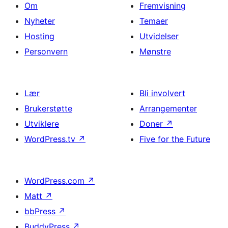
Om
Fremvisning
Nyheter
Temaer
Hosting
Utvidelser
Personvern
Mønstre
Lær
Bli involvert
Brukerstøtte
Arrangementer
Utviklere
Doner
↗
WordPress.tv
↗
Five for the Future
WordPress.com
↗
Matt
↗
bbPress
↗
BuddyPress
↗