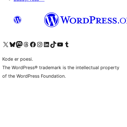
Besøk vår konto på X
Visit our Bluesky account
Besøk vår Mastodon-konto
Visit our Threads account
Besøk vår Facebook-side
Besøk vår Instagram-konto
Besøk vår LinkedIn-konto
Visit our TikTok account
Visit our YouTube channel
Visit our Tumblr account
Kode er poesi.
The WordPress® trademark is the intellectual property
of the WordPress Foundation.