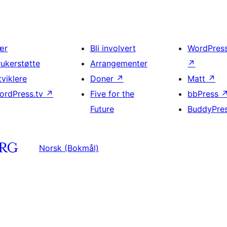
ær
Bli involvert
WordPres
rukerstøtte
Arrangementer
↗
tviklere
Doner
↗
Matt
↗
ordPress.tv
↗
Five for the
bbPress
Future
BuddyPre
Norsk (Bokmål)