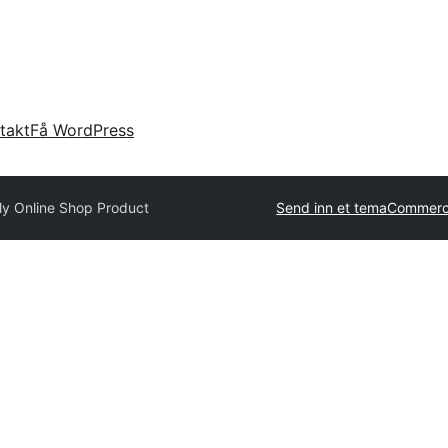
takt
Få WordPress
y Online Shop Product
Send inn et tema
Commerci