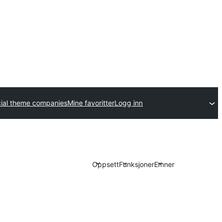
al theme companies
Mine favoritter
Logg inn
Oppsett
Funksjoner
Emner