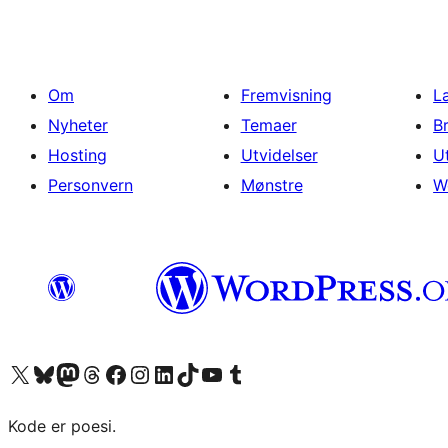
Om
Fremvisning
L
Nyheter
Temaer
B
Hosting
Utvidelser
U
Personvern
Mønstre
W
Besøk vår konto på X
Visit our Bluesky account
Besøk vår Mastodon-konto
Visit our Threads account
Besøk vår Facebook-side
Besøk vår Instagram-konto
Besøk vår LinkedIn-konto
Visit our TikTok account
Visit our YouTube channel
Visit our Tumblr account
Kode er poesi.