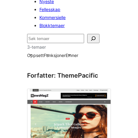
Nyeste
Fellesskap
Kommersielle
Blokktemaer
Søk
3-temaer
Oppsett
Funksjoner
Emner
Forfatter: ThemePacific