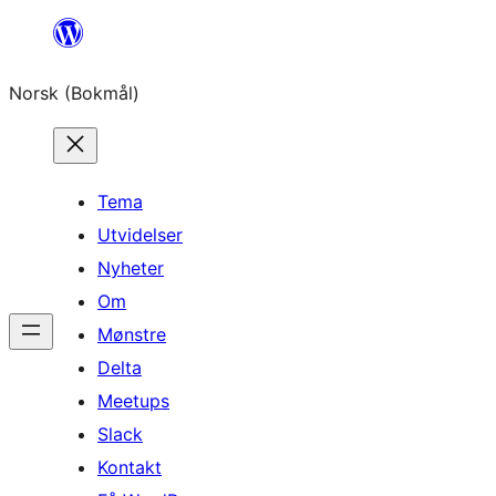
Hopp
til
Norsk (Bokmål)
innhold
Tema
Utvidelser
Nyheter
Om
Mønstre
Delta
Meetups
Slack
Kontakt