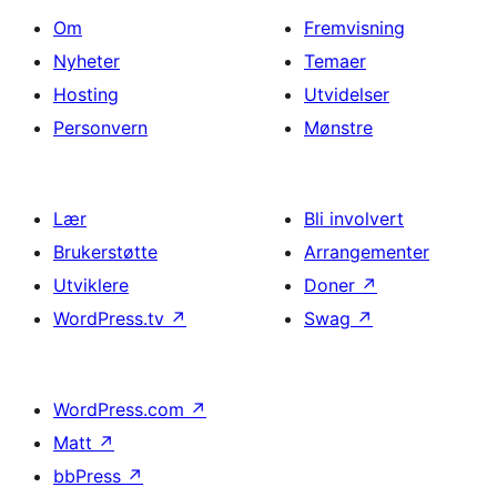
Om
Fremvisning
Nyheter
Temaer
Hosting
Utvidelser
Personvern
Mønstre
Lær
Bli involvert
Brukerstøtte
Arrangementer
Utviklere
Doner
↗
WordPress.tv
↗
Swag
↗
WordPress.com
↗
Matt
↗
bbPress
↗