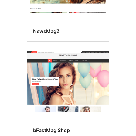
NewsMagZ
bFastMag Shop