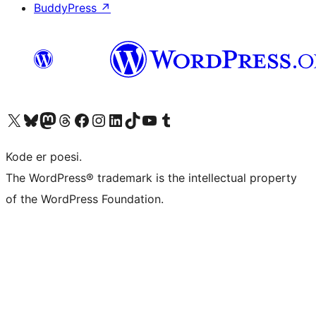
BuddyPress
↗
Besøk vår konto på X
Visit our Bluesky account
Besøk vår Mastodon-konto
Visit our Threads account
Besøk vår Facebook-side
Besøk vår Instagram-konto
Besøk vår LinkedIn-konto
Visit our TikTok account
Visit our YouTube channel
Visit our Tumblr account
Kode er poesi.
The WordPress® trademark is the intellectual property
of the WordPress Foundation.