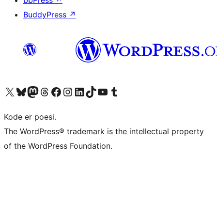
bbPress
↗
BuddyPress
↗
Besøk vår konto på X
Visit our Bluesky account
Besøk vår Mastodon-konto
Visit our Threads account
Besøk vår Facebook-side
Besøk vår Instagram-konto
Besøk vår LinkedIn-konto
Visit our TikTok account
Visit our YouTube channel
Visit our Tumblr account
Kode er poesi.
The WordPress® trademark is the intellectual property
of the WordPress Foundation.