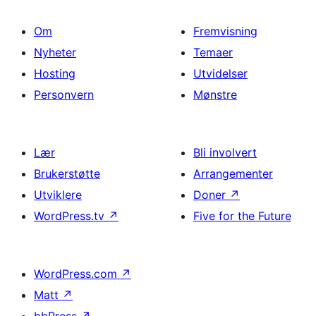
Om
Fremvisning
Nyheter
Temaer
Hosting
Utvidelser
Personvern
Mønstre
Lær
Bli involvert
Brukerstøtte
Arrangementer
Utviklere
Doner
↗
WordPress.tv
↗
Five for the Future
WordPress.com
↗
Matt
↗