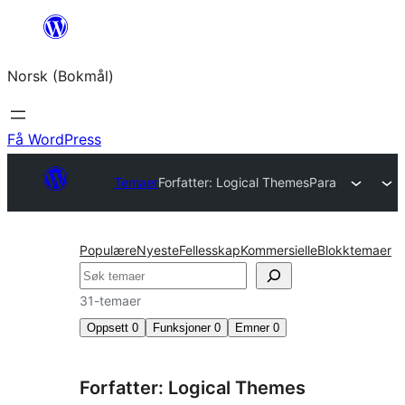
Hopp
til
Norsk (Bokmål)
innhold
Få WordPress
Temaer
Forfatter: Logical Themes
Para
Populære
Nyeste
Fellesskap
Kommersielle
Blokktemaer
Søk
31-temaer
Oppsett
0
Funksjoner
0
Emner
0
Forfatter: Logical Themes