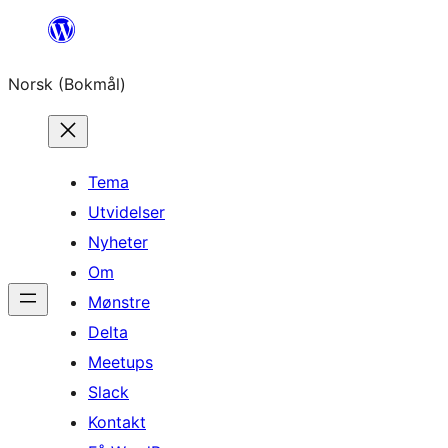
Hopp
til
Norsk (Bokmål)
innhold
Tema
Utvidelser
Nyheter
Om
Mønstre
Delta
Meetups
Slack
Kontakt