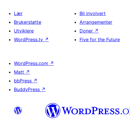
Lær
Bli involvert
Brukerstøtte
Arrangementer
Utviklere
Doner
↗
WordPress.tv
↗
Five for the Future
WordPress.com
↗
Matt
↗
bbPress
↗
BuddyPress
↗