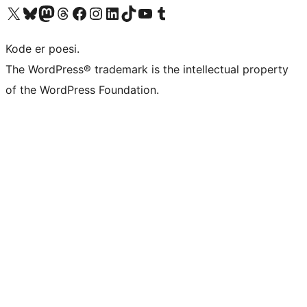
Besøk vår konto på X
Visit our Bluesky account
Besøk vår Mastodon-konto
Visit our Threads account
Besøk vår Facebook-side
Besøk vår Instagram-konto
Besøk vår LinkedIn-konto
Visit our TikTok account
Visit our YouTube channel
Visit our Tumblr account
Kode er poesi.
The WordPress® trademark is the intellectual property
of the WordPress Foundation.