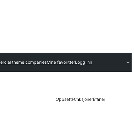
rcial theme companies
Mine favoritter
Logg inn
Oppsett
Funksjoner
Emner