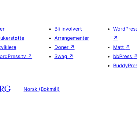
ær
Bli involvert
WordPres
rukerstøtte
Arrangementer
↗
tviklere
Doner
↗
Matt
↗
ordPress.tv
↗
Swag
↗
bbPress
BuddyPre
Norsk (Bokmål)