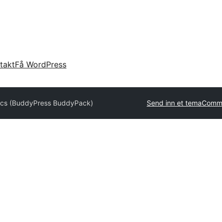
takt
Få WordPress
ics (BuddyPress BuddyPack)
Send inn et tema
Comme