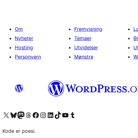
Om
Fremvisning
L
Nyheter
Temaer
B
Hosting
Utvidelser
U
Personvern
Mønstre
W
Besøk vår konto på X
Visit our Bluesky account
Besøk vår Mastodon-konto
Visit our Threads account
Besøk vår Facebook-side
Besøk vår Instagram-konto
Besøk vår LinkedIn-konto
Visit our TikTok account
Visit our YouTube channel
Visit our Tumblr account
Kode er poesi.