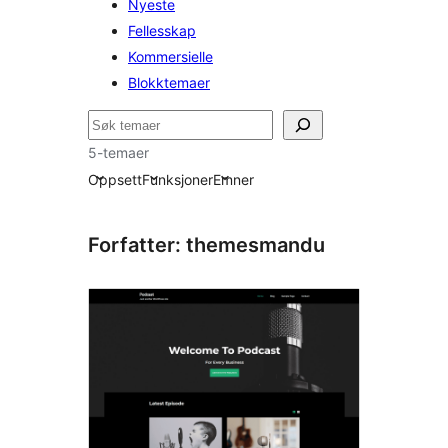
Nyeste
Fellesskap
Kommersielle
Blokktemaer
Søk
5-temaer
Oppsett
Funksjoner
Emner
Forfatter: themesmandu