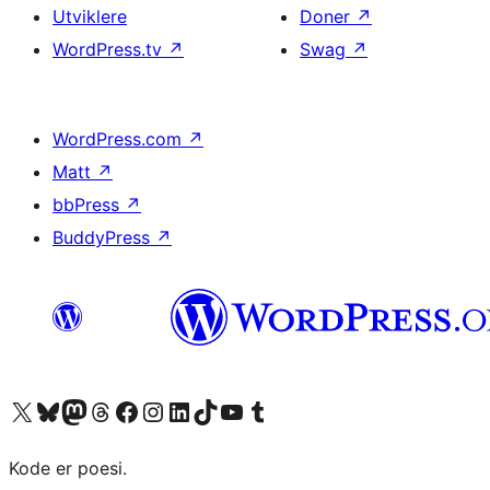
Utviklere
Doner
↗
WordPress.tv
↗
Swag
↗
WordPress.com
↗
Matt
↗
bbPress
↗
BuddyPress
↗
Besøk vår konto på X
Visit our Bluesky account
Besøk vår Mastodon-konto
Visit our Threads account
Besøk vår Facebook-side
Besøk vår Instagram-konto
Besøk vår LinkedIn-konto
Visit our TikTok account
Visit our YouTube channel
Visit our Tumblr account
Kode er poesi.