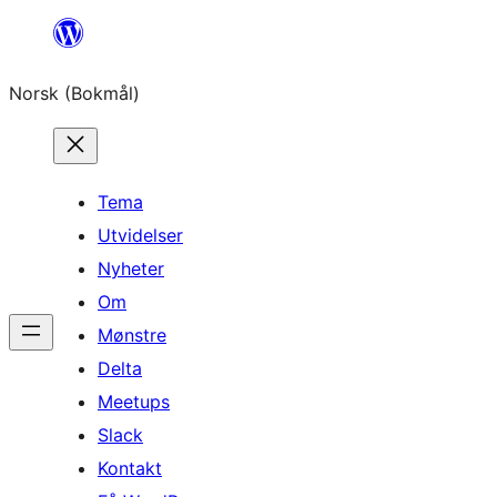
Hopp
til
Norsk (Bokmål)
innhold
Tema
Utvidelser
Nyheter
Om
Mønstre
Delta
Meetups
Slack
Kontakt