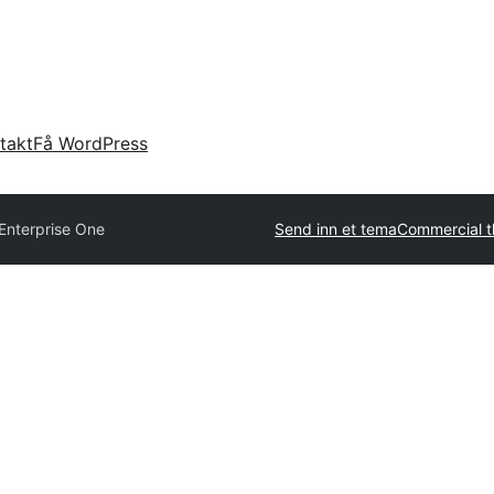
takt
Få WordPress
Enterprise One
Send inn et tema
Commercial 