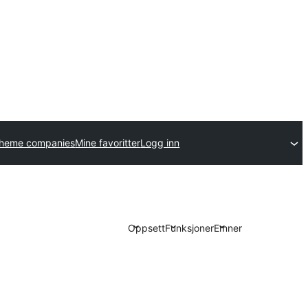
theme companies
Mine favoritter
Logg inn
Oppsett
Funksjoner
Emner