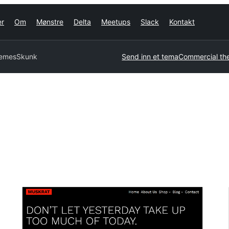
er
Om
Mønstre
Delta
Meetups
Slack
Kontakt
hemes
Skunk
Send inn et tema
Commercial th