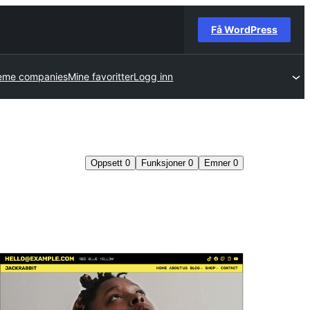
Få WordPress
eme companies
Mine favoritter
Logg inn
Oppsett
0
Funksjoner
0
Emner
0