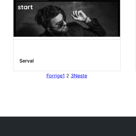
Serval
Forrige
1
2
3
Neste