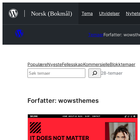
Hopp
Norsk (Bokmål)
Tema
Utvidelser
Nyhet
til
innhold
Temaer
Forfatter: wowst
Populære
Nyeste
Fellesskap
Kommersielle
Blokktemaer
Søk
28-temaer
Forfatter: wowsthemes