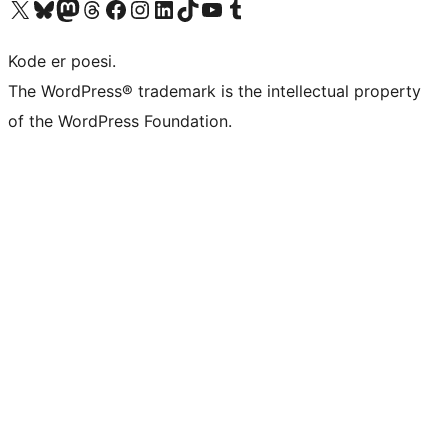
Besøk vår konto på X
Visit our Bluesky account
Besøk vår Mastodon-konto
Visit our Threads account
Besøk vår Facebook-side
Besøk vår Instagram-konto
Besøk vår LinkedIn-konto
Visit our TikTok account
Visit our YouTube channel
Visit our Tumblr account
Kode er poesi.
The WordPress® trademark is the intellectual property
of the WordPress Foundation.