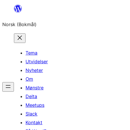
Hopp
til
Norsk (Bokmål)
innhold
Tema
Utvidelser
Nyheter
Om
Mønstre
Delta
Meetups
Slack
Kontakt