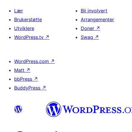
Lær
Bli involvert
Brukerstøtte
Arrangementer
Utviklere
Doner
↗
WordPress.tv
↗
Swag
↗
WordPress.com
↗
Matt
↗
bbPress
↗
BuddyPress
↗