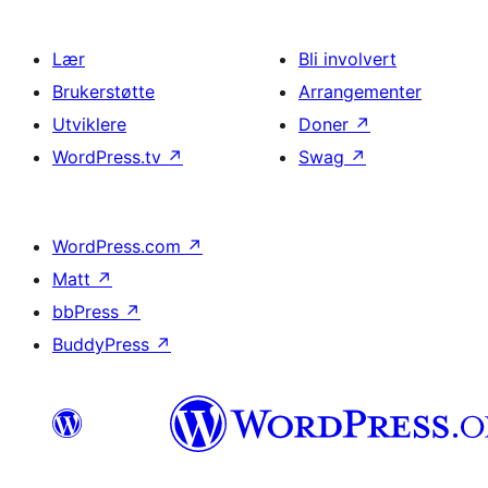
Lær
Bli involvert
Brukerstøtte
Arrangementer
Utviklere
Doner
↗
WordPress.tv
↗
Swag
↗
WordPress.com
↗
Matt
↗
bbPress
↗
BuddyPress
↗