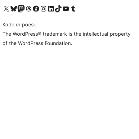
Besøk vår konto på X
Visit our Bluesky account
Besøk vår Mastodon-konto
Visit our Threads account
Besøk vår Facebook-side
Besøk vår Instagram-konto
Besøk vår LinkedIn-konto
Visit our TikTok account
Visit our YouTube channel
Visit our Tumblr account
Kode er poesi.
The WordPress® trademark is the intellectual property
of the WordPress Foundation.