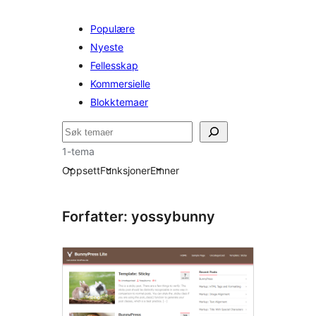
Populære
Nyeste
Fellesskap
Kommersielle
Blokktemaer
Søk
1-tema
Oppsett
Funksjoner
Emner
Forfatter: yossybunny