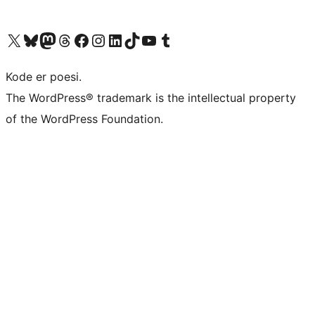
Besøk vår konto på X
Visit our Bluesky account
Besøk vår Mastodon-konto
Visit our Threads account
Besøk vår Facebook-side
Besøk vår Instagram-konto
Besøk vår LinkedIn-konto
Visit our TikTok account
Visit our YouTube channel
Visit our Tumblr account
Kode er poesi.
The WordPress® trademark is the intellectual property
of the WordPress Foundation.