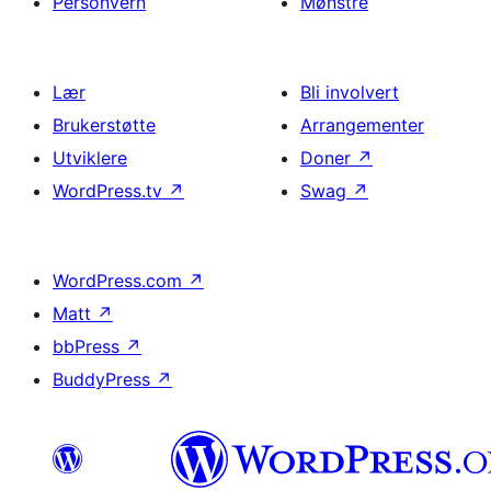
Personvern
Mønstre
Lær
Bli involvert
Brukerstøtte
Arrangementer
Utviklere
Doner
↗
WordPress.tv
↗
Swag
↗
WordPress.com
↗
Matt
↗
bbPress
↗
BuddyPress
↗