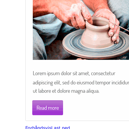
Forhåndsvis
Last ned