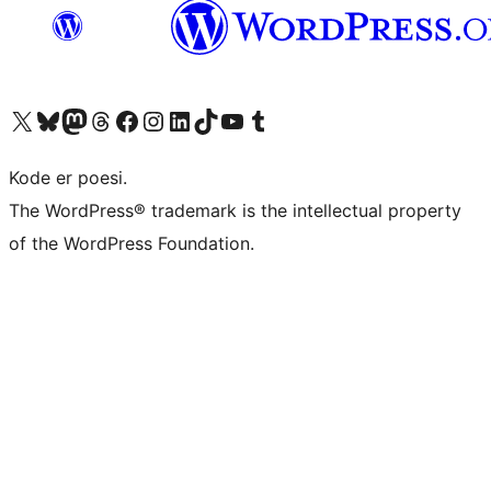
Besøk vår konto på X
Visit our Bluesky account
Besøk vår Mastodon-konto
Visit our Threads account
Besøk vår Facebook-side
Besøk vår Instagram-konto
Besøk vår LinkedIn-konto
Visit our TikTok account
Visit our YouTube channel
Visit our Tumblr account
Kode er poesi.
The WordPress® trademark is the intellectual property
of the WordPress Foundation.