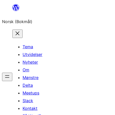
Hopp
til
Norsk (Bokmål)
innhold
Tema
Utvidelser
Nyheter
Om
Mønstre
Delta
Meetups
Slack
Kontakt