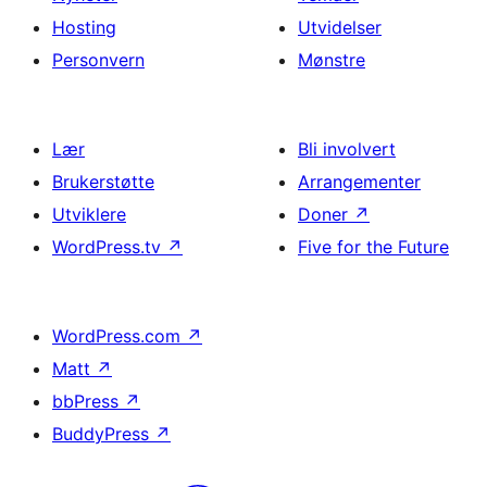
Hosting
Utvidelser
Personvern
Mønstre
Lær
Bli involvert
Brukerstøtte
Arrangementer
Utviklere
Doner
↗
WordPress.tv
↗
Five for the Future
WordPress.com
↗
Matt
↗
bbPress
↗
BuddyPress
↗