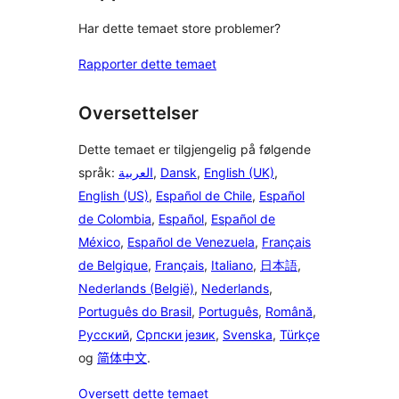
Har dette temaet store problemer?
Rapporter dette temaet
Oversettelser
Dette temaet er tilgjengelig på følgende
språk:
العربية
,
Dansk
,
English (UK)
,
English (US)
,
Español de Chile
,
Español
de Colombia
,
Español
,
Español de
México
,
Español de Venezuela
,
Français
de Belgique
,
Français
,
Italiano
,
日本語
,
Nederlands (België)
,
Nederlands
,
Português do Brasil
,
Português
,
Română
,
Русский
,
Српски језик
,
Svenska
,
Türkçe
og
简体中文
.
Oversett dette temaet