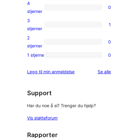
5-
4
0
star
0
stjerner
reviews
4-
3
1
star
1
stjerner
reviews
3-
2
0
star
0
stjerner
review
2-
1 stjerne
0
0
star
1-
reviews
omtalene
Legg til min anmeldelse
Se alle
star
reviews
Support
Har du noe å si? Trenger du hjelp?
Vis støtteforum
Rapporter