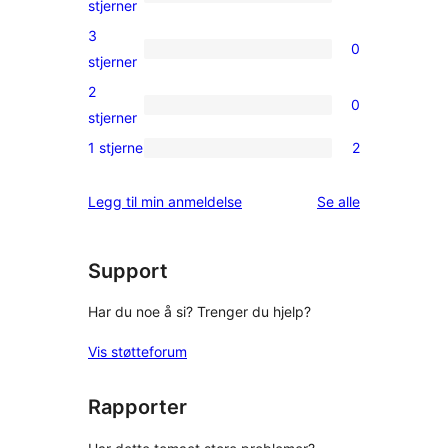
0
stjerner
reviews
4-
3
0
star
0
stjerner
reviews
3-
2
0
star
0
stjerner
reviews
2-
1 stjerne
2
2
star
1-
reviews
omtalene
Legg til min anmeldelse
Se alle
star
reviews
Support
Har du noe å si? Trenger du hjelp?
Vis støtteforum
Rapporter