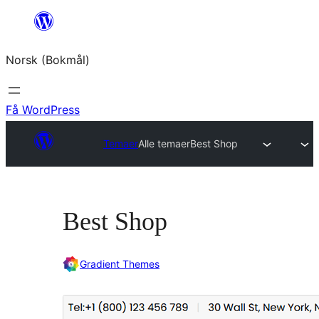
Hopp
til
Norsk (Bokmål)
innhold
Få WordPress
Temaer
Alle temaer
Best Shop
Best Shop
Gradient Themes