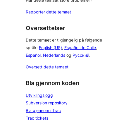
Har dette temaet store problemer?
Rapporter dette temaet
Oversettelser
Dette temaet er tilgjengelig på følgende
språk:
English (US)
,
Español de Chile
,
Español
,
Nederlands
og
Русский
.
Oversett dette temaet
Bla gjennom koden
Utviklingslogg
Subversion repository
Bla gjennom i Trac
Trac tickets