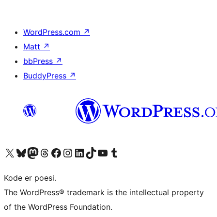
WordPress.com
↗
Matt
↗
bbPress
↗
BuddyPress
↗
Besøk vår konto på X
Visit our Bluesky account
Besøk vår Mastodon-konto
Visit our Threads account
Besøk vår Facebook-side
Besøk vår Instagram-konto
Besøk vår LinkedIn-konto
Visit our TikTok account
Visit our YouTube channel
Visit our Tumblr account
Kode er poesi.
The WordPress® trademark is the intellectual property
of the WordPress Foundation.