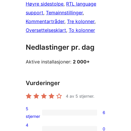
Høyre sidestolpe
, 
RTL language
support
, 
Temainnstillinger
, 
Kommentartråder
, 
Tre kolonner
, 
Oversettelsesklart
, 
To kolonner
Nedlastinger pr. dag
Aktive installasjoner:
2 000+
Vurderinger
4
av 5 stjerner.
5
6
6
stjerner
5-
4
0
star