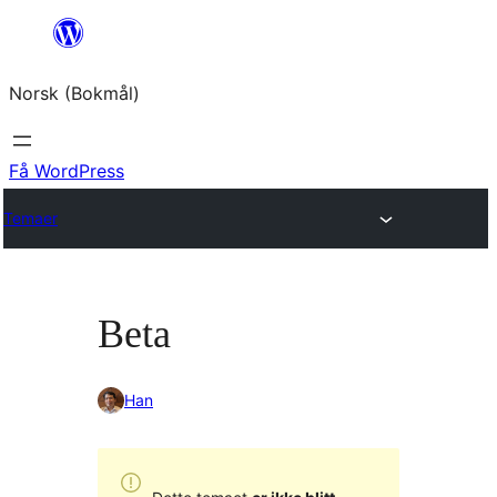
Hopp
til
Norsk (Bokmål)
innhold
Få WordPress
Temaer
Beta
Han