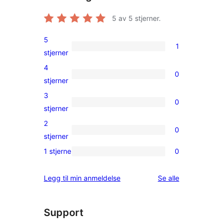
5
av 5 stjerner.
5
1
1
stjerner
5-
4
0
star
0
stjerner
review
4-
3
0
star
0
stjerner
reviews
3-
2
0
star
0
stjerner
reviews
2-
1 stjerne
0
0
star
1-
reviews
omtalene
Legg til min anmeldelse
Se alle
star
reviews
Support