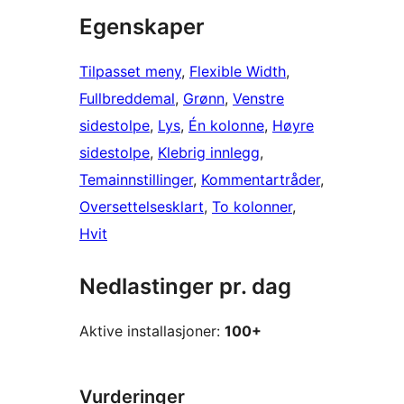
Egenskaper
Tilpasset meny
, 
Flexible Width
, 
Fullbreddemal
, 
Grønn
, 
Venstre
sidestolpe
, 
Lys
, 
Én kolonne
, 
Høyre
sidestolpe
, 
Klebrig innlegg
, 
Temainnstillinger
, 
Kommentartråder
, 
Oversettelsesklart
, 
To kolonner
, 
Hvit
Nedlastinger pr. dag
Aktive installasjoner:
100+
Vurderinger