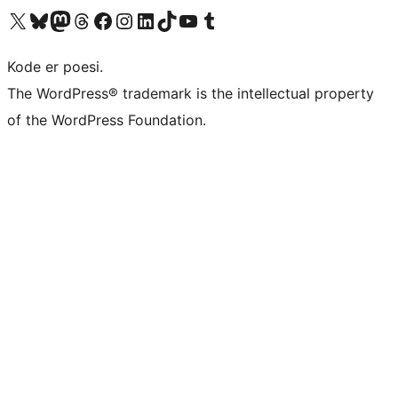
Besøk vår konto på X
Visit our Bluesky account
Besøk vår Mastodon-konto
Visit our Threads account
Besøk vår Facebook-side
Besøk vår Instagram-konto
Besøk vår LinkedIn-konto
Visit our TikTok account
Visit our YouTube channel
Visit our Tumblr account
Kode er poesi.
The WordPress® trademark is the intellectual property
of the WordPress Foundation.