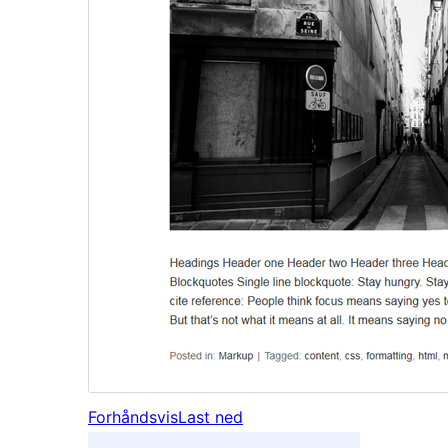
Forhåndsvis
Last ned