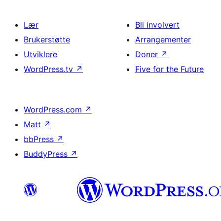
Lær
Bli involvert
Brukerstøtte
Arrangementer
Utviklere
Doner
↗
WordPress.tv
↗
Five for the Future
WordPress.com
↗
Matt
↗
bbPress
↗
BuddyPress
↗