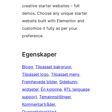
creative starter websites – full
demos. Choose any unique starter
website built with Elementor and
customize it fully as per your
preference.
Egenskaper
Blogg
, 
Tilpasset bakgrunn
, 
Tilpasset logo
, 
Tilpasset meny
, 
Fremhevede bilder
, 
Sidebunn-
widgeter
, 
Én kolonne
, 
RTL language
support
, 
Temainnstillinger
, 
Kommentartråder
, 
Oversettelsesklart