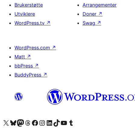
Brukerstøtte
Arrangementer
Utviklere
Doner
↗
WordPress.tv
↗
Swag
↗
WordPress.com
↗
Matt
↗
bbPress
↗
BuddyPress
↗
Besøk vår konto på X
Visit our Bluesky account
Besøk vår Mastodon-konto
Visit our Threads account
Besøk vår Facebook-side
Besøk vår Instagram-konto
Besøk vår LinkedIn-konto
Visit our TikTok account
Visit our YouTube channel
Visit our Tumblr account