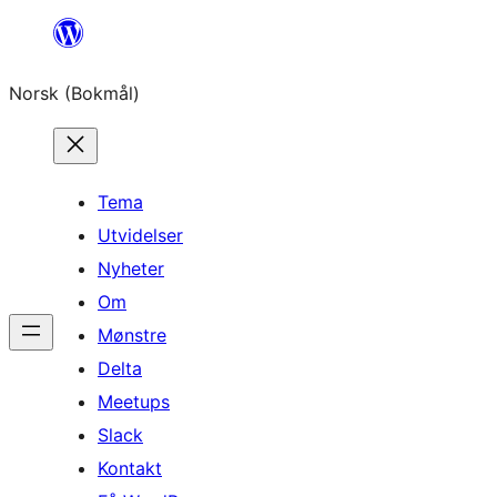
Hopp
til
Norsk (Bokmål)
innhold
Tema
Utvidelser
Nyheter
Om
Mønstre
Delta
Meetups
Slack
Kontakt