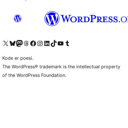
Besøk vår konto på X
Visit our Bluesky account
Besøk vår Mastodon-konto
Visit our Threads account
Besøk vår Facebook-side
Besøk vår Instagram-konto
Besøk vår LinkedIn-konto
Visit our TikTok account
Visit our YouTube channel
Visit our Tumblr account
Kode er poesi.
The WordPress® trademark is the intellectual property
of the WordPress Foundation.