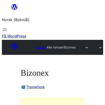
Hopp
til
Norsk (Bokmål)
innhold
Få WordPress
Temaer
Alle temaer
Bizonex
Bizonex
ThemeHunk