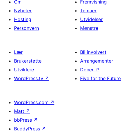
Om
Fremvisning
Nyheter
Temaer
Hosting
Utvidelser
Personvern
Mønstre
Lær
Bli involvert
Brukerstøtte
Arrangementer
Utviklere
Doner
↗
WordPress.tv
↗
Five for the Future
WordPress.com
↗
Matt
↗
bbPress
↗
BuddyPress
↗