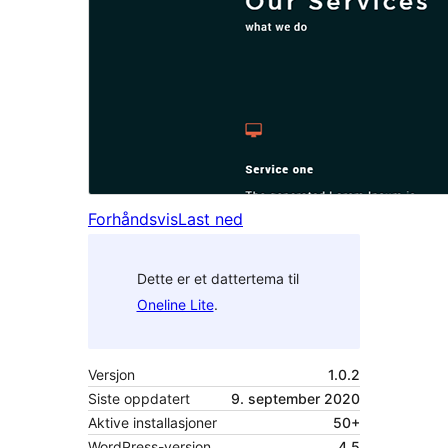
Forhåndsvis
Last ned
Dette er et dattertema til
Oneline Lite
.
Versjon
1.0.2
Siste oppdatert
9. september 2020
Aktive installasjoner
50+
WordPress-versjon
4.5