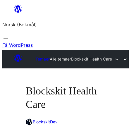
Hopp
til
Norsk (Bokmål)
innhold
Få WordPress
Temaer
Alle temaer
Blockskit Health Care
Blockskit Health
Care
BlockskitDev