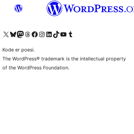
Besøk vår konto på X
Visit our Bluesky account
Besøk vår Mastodon-konto
Visit our Threads account
Besøk vår Facebook-side
Besøk vår Instagram-konto
Besøk vår LinkedIn-konto
Visit our TikTok account
Visit our YouTube channel
Visit our Tumblr account
Kode er poesi.
The WordPress® trademark is the intellectual property
of the WordPress Foundation.