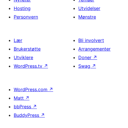
Hosting
Utvidelser
Personvern
Mønstre
Lær
Bli involvert
Brukerstøtte
Arrangementer
Utviklere
Doner
↗
WordPress.tv
↗
Swag
↗
WordPress.com
↗
Matt
↗
bbPress
↗
BuddyPress
↗