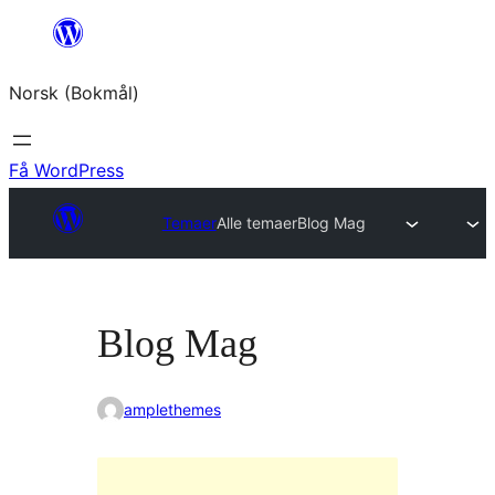
Hopp
til
Norsk (Bokmål)
innhold
Få WordPress
Temaer
Alle temaer
Blog Mag
Blog Mag
amplethemes