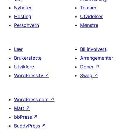
Nyheter
Temaer
Hosting
Utvidelser
Personvern
Mønstre
Lær
Bli involvert
Brukerstøtte
Arrangementer
Utviklere
Doner
↗
WordPress.tv
↗
Swag
↗
WordPress.com
↗
Matt
↗
bbPress
↗
BuddyPress
↗