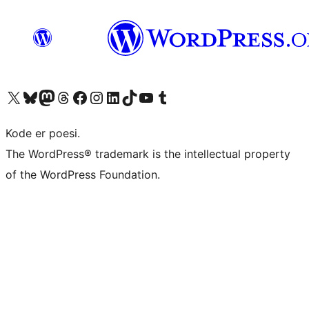
Besøk vår konto på X
Visit our Bluesky account
Besøk vår Mastodon-konto
Visit our Threads account
Besøk vår Facebook-side
Besøk vår Instagram-konto
Besøk vår LinkedIn-konto
Visit our TikTok account
Visit our YouTube channel
Visit our Tumblr account
Kode er poesi.
The WordPress® trademark is the intellectual property
of the WordPress Foundation.