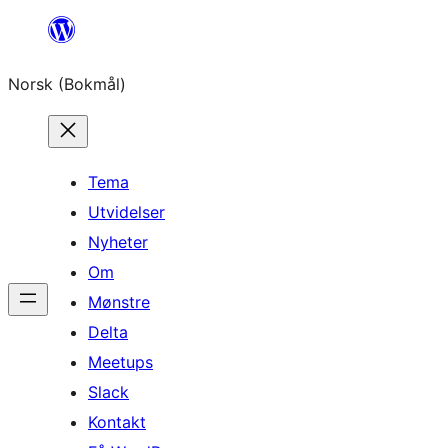
Hopp
til
Norsk (Bokmål)
innhold
Tema
Utvidelser
Nyheter
Om
Mønstre
Delta
Meetups
Slack
Kontakt