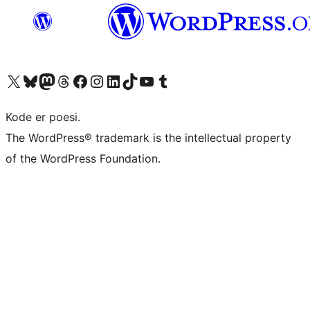
Besøk vår konto på X
Visit our Bluesky account
Besøk vår Mastodon-konto
Visit our Threads account
Besøk vår Facebook-side
Besøk vår Instagram-konto
Besøk vår LinkedIn-konto
Visit our TikTok account
Visit our YouTube channel
Visit our Tumblr account
Kode er poesi.
The WordPress® trademark is the intellectual property
of the WordPress Foundation.