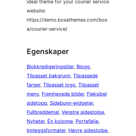
ideal theme for your courier service
website:
https://demo.bosathemes.com/bos
a/courier-service/
Egenskaper
Blokkredigeringstiler
, 
Blogg
, 
Tilpasset bakgrunn
, 
Tilpassede
farger
, 
Tilpasset logo
, 
Tilpasset
meny
, 
Fremhevede bilder
, 
Fleksibel
sidetopp
, 
Sidebunn-widgeter
, 
Fullbreddemal
, 
Venstre sidestolpe
, 
Nyheter
, 
Én kolonne
, 
Portefølje
, 
Innleggsformater
, 
Høyre sidestolpe
, 