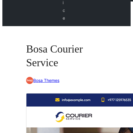
i
c
e
Bosa Courier
Service
Bosa Themes