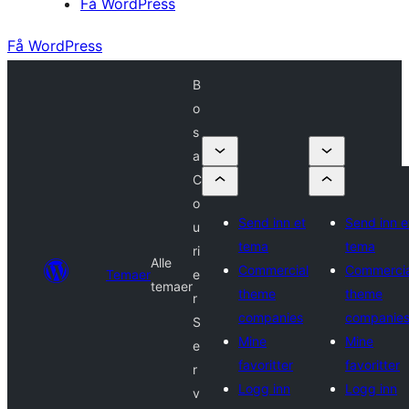
Få WordPress
Få WordPress
B
o
s
a
C
o
Send inn et
Send inn e
u
tema
tema
ri
Alle
Commercial
Commercia
Temaer
e
temaer
theme
theme
r
companies
companie
S
Mine
Mine
e
favoritter
favoritter
r
Logg inn
Logg inn
v