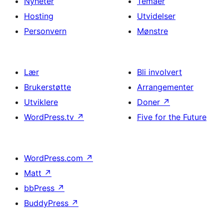
Nyheter
Temaer
Hosting
Utvidelser
Personvern
Mønstre
Lær
Bli involvert
Brukerstøtte
Arrangementer
Utviklere
Doner
↗
WordPress.tv
↗
Five for the Future
WordPress.com
↗
Matt
↗
bbPress
↗
BuddyPress
↗