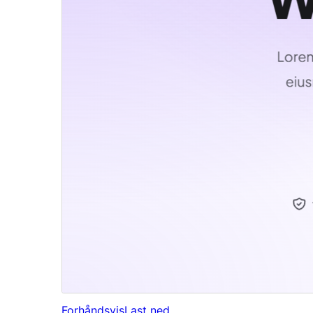
Forhåndsvis
Last ned