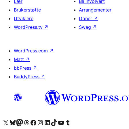
Lær
Bli involvert
Brukerstøtte
Arrangementer
Utviklere
Doner
↗
WordPress.tv
↗
Swag
↗
WordPress.com
↗
Matt
↗
bbPress
↗
BuddyPress
↗
Besøk vår konto på X
Visit our Bluesky account
Besøk vår Mastodon-konto
Visit our Threads account
Besøk vår Facebook-side
Besøk vår Instagram-konto
Besøk vår LinkedIn-konto
Visit our TikTok account
Visit our YouTube channel
Visit our Tumblr account