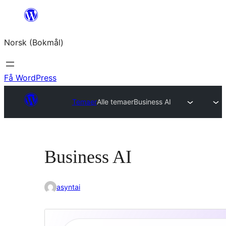
Hopp
til
Norsk (Bokmål)
innhold
Få WordPress
Temaer
Alle temaer
Business AI
Business AI
asyntai