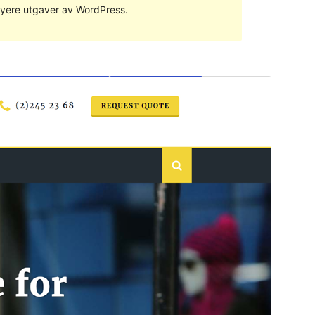
 nyere utgaver av WordPress.
Forhåndsvis
Last ned
Dette er et dattertema til
businesso
.
Versjon
1.0.4
Siste oppdatert
24. oktober 2020
Aktive installasjoner
Mindre enn 10
WordPress-versjon
4.9.6
PHP-versjon
5.2.4