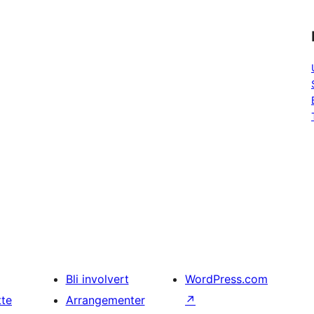
Bli involvert
WordPress.com
tte
Arrangementer
↗