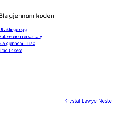
Bla gjennom koden
Utviklingslogg
Subversion repository
Bla gjennom i Trac
Trac tickets
Krystal Lawyer
Neste