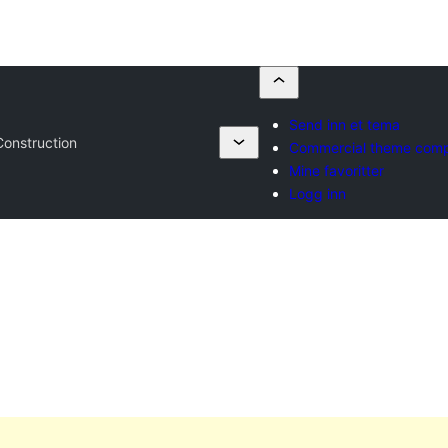
Send inn et tema
Construction
Commercial theme com
Mine favoritter
Logg inn