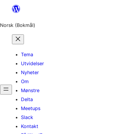
Hopp
til
innhold
Norsk (Bokmål)
Tema
Utvidelser
Nyheter
Om
Mønstre
Delta
Meetups
Slack
Kontakt