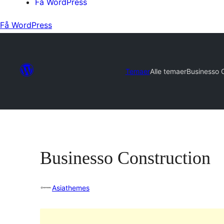
Få WordPress
Få WordPress
Temaer
Alle temaer
Businesso 
Businesso Construction
Asiathemes