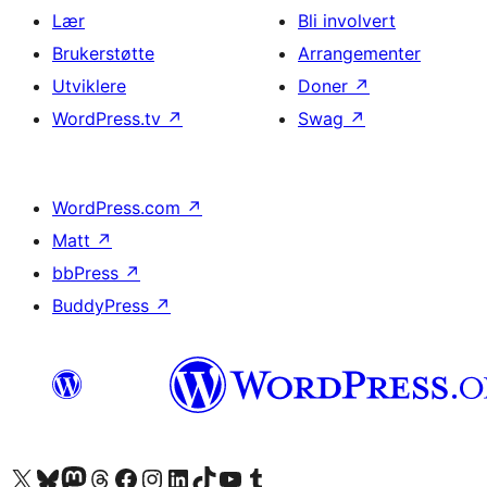
Lær
Bli involvert
Brukerstøtte
Arrangementer
Utviklere
Doner
↗
WordPress.tv
↗
Swag
↗
WordPress.com
↗
Matt
↗
bbPress
↗
BuddyPress
↗
Besøk vår konto på X
Visit our Bluesky account
Besøk vår Mastodon-konto
Visit our Threads account
Besøk vår Facebook-side
Besøk vår Instagram-konto
Besøk vår LinkedIn-konto
Visit our TikTok account
Visit our YouTube channel
Visit our Tumblr account