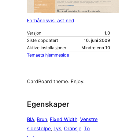
Forhåndsvis
Last ned
Versjon
1.0
Siste oppdatert
10. juni 2009
Aktive installasjoner
Mindre enn 10
Temaets hjemmeside
CardBoard theme. Enjoy.
Egenskaper
Blå
, 
Brun
, 
Fixed Width
, 
Venstre
sidestolpe
, 
Lys
, 
Oransje
, 
To