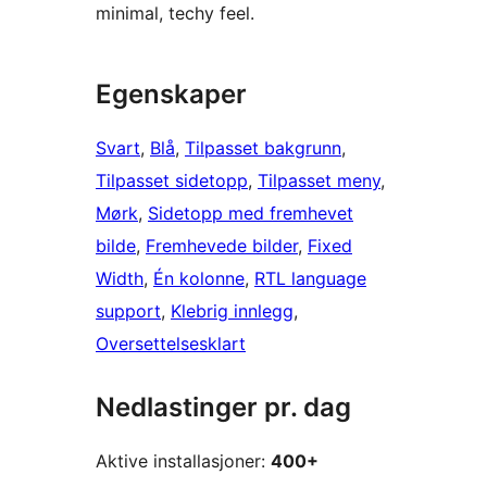
minimal, techy feel.
Egenskaper
Svart
, 
Blå
, 
Tilpasset bakgrunn
, 
Tilpasset sidetopp
, 
Tilpasset meny
, 
Mørk
, 
Sidetopp med fremhevet
bilde
, 
Fremhevede bilder
, 
Fixed
Width
, 
Én kolonne
, 
RTL language
support
, 
Klebrig innlegg
, 
Oversettelsesklart
Nedlastinger pr. dag
Aktive installasjoner:
400+