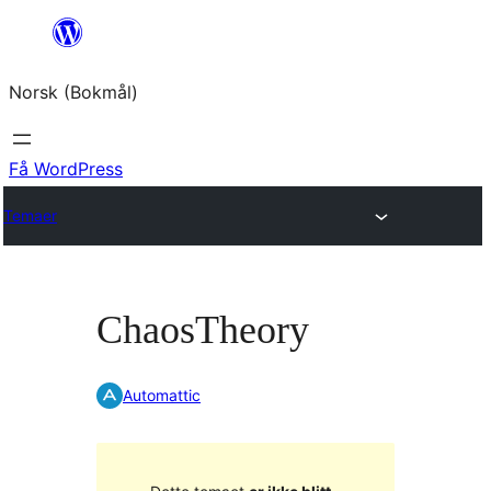
Hopp
til
Norsk (Bokmål)
innhold
Få WordPress
Temaer
ChaosTheory
Automattic