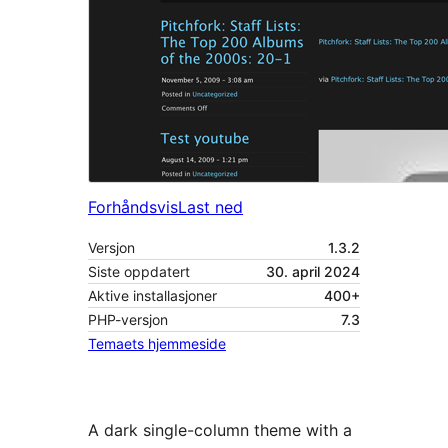
Forhåndsvis
Last ned
Versjon
1.3.2
Siste oppdatert
30. april 2024
Aktive installasjoner
400+
PHP-versjon
7.3
Temaets hjemmeside
A dark single-column theme with a