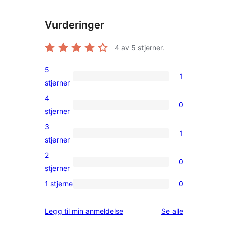
Vurderinger
4
av 5 stjerner.
5
1
1
stjerner
5-
4
0
star
0
stjerner
review
4-
3
1
star
1
stjerner
reviews
3-
2
0
star
0
stjerner
review
2-
1 stjerne
0
0
star
1-
reviews
omtalene
Legg til min anmeldelse
Se alle
star