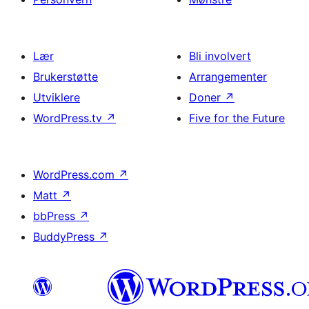
Lær
Bli involvert
Brukerstøtte
Arrangementer
Utviklere
Doner
↗
WordPress.tv
↗
Five for the Future
WordPress.com
↗
Matt
↗
bbPress
↗
BuddyPress
↗