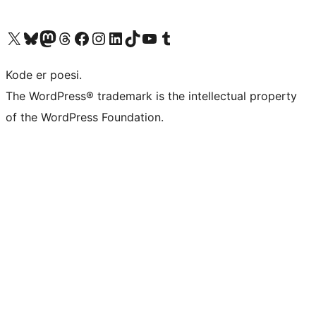
Besøk vår konto på X
Visit our Bluesky account
Besøk vår Mastodon-konto
Visit our Threads account
Besøk vår Facebook-side
Besøk vår Instagram-konto
Besøk vår LinkedIn-konto
Visit our TikTok account
Visit our YouTube channel
Visit our Tumblr account
Kode er poesi.
The WordPress® trademark is the intellectual property
of the WordPress Foundation.