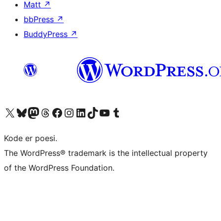
Matt
↗
bbPress
↗
BuddyPress
↗
Besøk vår konto på X
Visit our Bluesky account
Besøk vår Mastodon-konto
Visit our Threads account
Besøk vår Facebook-side
Besøk vår Instagram-konto
Besøk vår LinkedIn-konto
Visit our TikTok account
Visit our YouTube channel
Visit our Tumblr account
Kode er poesi.
The WordPress® trademark is the intellectual property
of the WordPress Foundation.