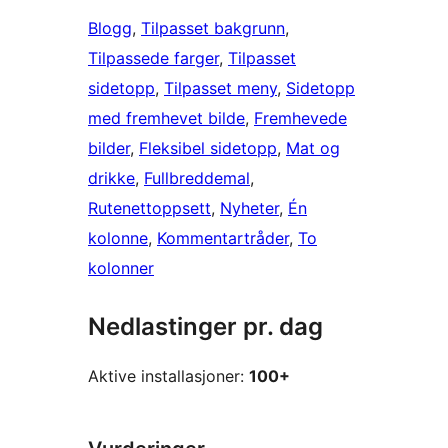
Blogg
, 
Tilpasset bakgrunn
, 
Tilpassede farger
, 
Tilpasset
sidetopp
, 
Tilpasset meny
, 
Sidetopp
med fremhevet bilde
, 
Fremhevede
bilder
, 
Fleksibel sidetopp
, 
Mat og
drikke
, 
Fullbreddemal
, 
Rutenettoppsett
, 
Nyheter
, 
Én
kolonne
, 
Kommentartråder
, 
To
kolonner
Nedlastinger pr. dag
Aktive installasjoner:
100+