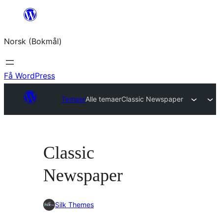
Hopp
til
Norsk (Bokmål)
innhold
Få WordPress
Temaer
Alle temaer
Classic Newspaper
Classic
Newspaper
Silk Themes