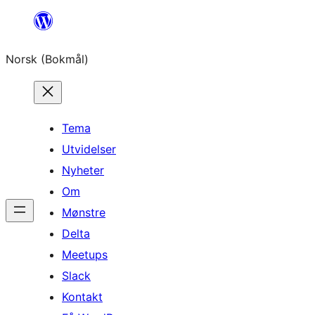
Hopp
til
Norsk (Bokmål)
innhold
Tema
Utvidelser
Nyheter
Om
Mønstre
Delta
Meetups
Slack
Kontakt