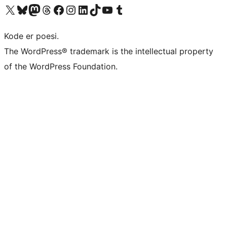
Besøk vår konto på X
Visit our Bluesky account
Besøk vår Mastodon-konto
Visit our Threads account
Besøk vår Facebook-side
Besøk vår Instagram-konto
Besøk vår LinkedIn-konto
Visit our TikTok account
Visit our YouTube channel
Visit our Tumblr account
Kode er poesi.
The WordPress® trademark is the intellectual property
of the WordPress Foundation.