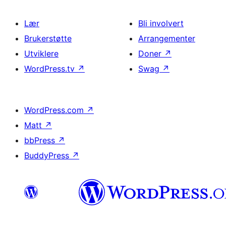
Lær
Bli involvert
Brukerstøtte
Arrangementer
Utviklere
Doner
↗
WordPress.tv
↗
Swag
↗
WordPress.com
↗
Matt
↗
bbPress
↗
BuddyPress
↗