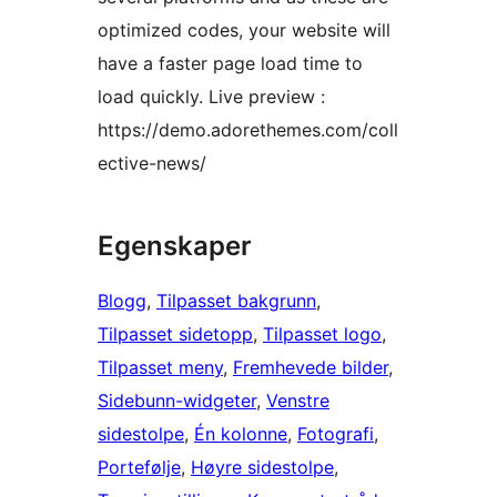
optimized codes, your website will
have a faster page load time to
load quickly. Live preview :
https://demo.adorethemes.com/coll
ective-news/
Egenskaper
Blogg
, 
Tilpasset bakgrunn
, 
Tilpasset sidetopp
, 
Tilpasset logo
, 
Tilpasset meny
, 
Fremhevede bilder
, 
Sidebunn-widgeter
, 
Venstre
sidestolpe
, 
Én kolonne
, 
Fotografi
, 
Portefølje
, 
Høyre sidestolpe
, 