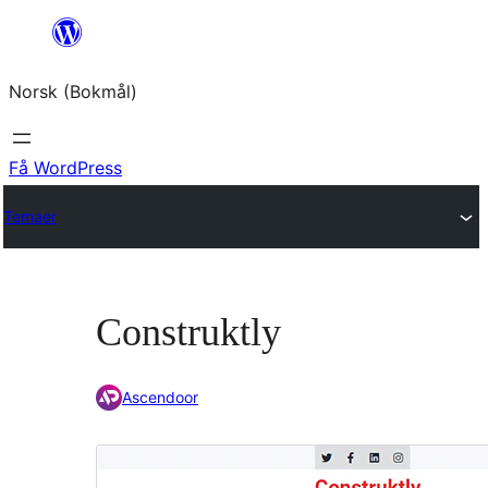
Hopp
til
Norsk (Bokmål)
innhold
Få WordPress
Temaer
Construktly
Ascendoor