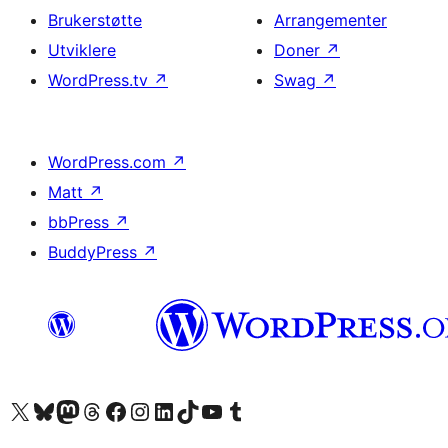
Brukerstøtte
Arrangementer
Utviklere
Doner
↗
WordPress.tv
↗
Swag
↗
WordPress.com
↗
Matt
↗
bbPress
↗
BuddyPress
↗
Besøk vår konto på X
Visit our Bluesky account
Besøk vår Mastodon-konto
Visit our Threads account
Besøk vår Facebook-side
Besøk vår Instagram-konto
Besøk vår LinkedIn-konto
Visit our TikTok account
Visit our YouTube channel
Visit our Tumblr account