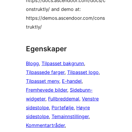
https://docs.ascendoor.com/docs/c
onstruktly/ and demo at:
https://demos.ascendoor.com/cons
truktly/
Egenskaper
Blogg
, 
Tilpasset bakgrunn
, 
Tilpassede farger
, 
Tilpasset logo
, 
Tilpasset meny
, 
E-handel
, 
Fremhevede bilder
, 
Sidebunn-
widgeter
, 
Fullbreddemal
, 
Venstre
sidestolpe
, 
Portefølje
, 
Høyre
sidestolpe
, 
Temainnstillinger
, 
Kommentartråder
, 