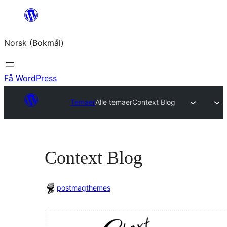
Hopp
til
Norsk (Bokmål)
innhold
Få WordPress
Temaer
Alle temaer
Context Blog
Context Blog
postmagthemes