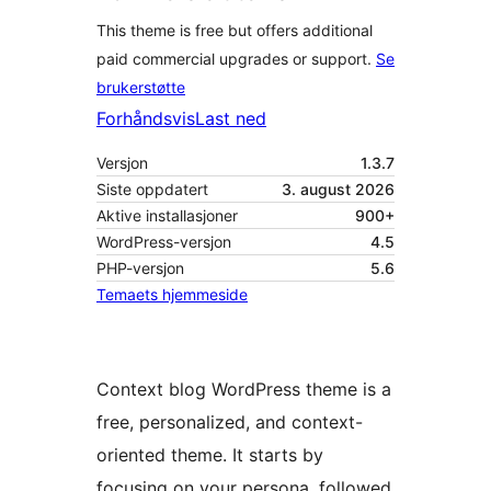
This theme is free but offers additional
paid commercial upgrades or support.
Se
brukerstøtte
Forhåndsvis
Last ned
Versjon
1.3.7
Siste oppdatert
3. august 2026
Aktive installasjoner
900+
WordPress-versjon
4.5
PHP-versjon
5.6
Temaets hjemmeside
Context blog WordPress theme is a
free, personalized, and context-
oriented theme. It starts by
focusing on your persona, followed