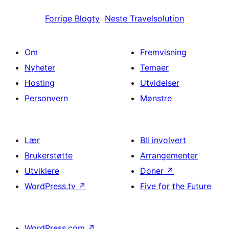
Forrige
Blogty
Neste
Travelsolution
Om
Fremvisning
Nyheter
Temaer
Hosting
Utvidelser
Personvern
Mønstre
Lær
Bli involvert
Brukerstøtte
Arrangementer
Utviklere
Doner
↗
WordPress.tv
↗
Five for the Future
WordPress.com
↗