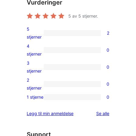
Vurderinger
5
av 5 stjerner.
5
2
2
stjerner
5-
4
0
star
0
stjerner
reviews
4-
3
0
star
0
stjerner
reviews
3-
2
0
star
0
stjerner
reviews
2-
1 stjerne
0
0
star
1-
reviews
omtalene
Legg til min anmeldelse
Se alle
star
reviews
Support