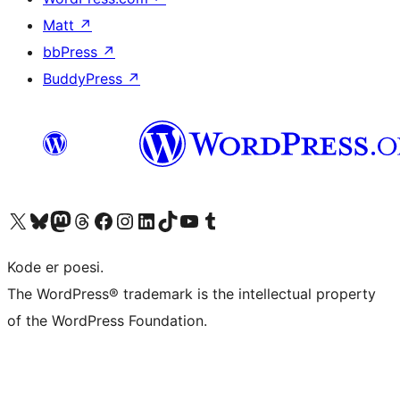
Matt
↗
bbPress
↗
BuddyPress
↗
Besøk vår konto på X
Visit our Bluesky account
Besøk vår Mastodon-konto
Visit our Threads account
Besøk vår Facebook-side
Besøk vår Instagram-konto
Besøk vår LinkedIn-konto
Visit our TikTok account
Visit our YouTube channel
Visit our Tumblr account
Kode er poesi.
The WordPress® trademark is the intellectual property
of the WordPress Foundation.