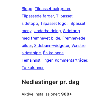
Blogg
, 
Tilpasset bakgrunn
, 
Tilpassede farger
, 
Tilpasset
sidetopp
, 
Tilpasset logo
, 
Tilpasset
meny
, 
Underholdning
, 
Sidetopp
med fremhevet bilde
, 
Fremhevede
bilder
, 
Sidebunn-widgeter
, 
Venstre
sidestolpe
, 
Én kolonne
, 
Temainnstillinger
, 
Kommentartråder
, 
To kolonner
Nedlastinger pr. dag
Aktive installasjoner:
900+