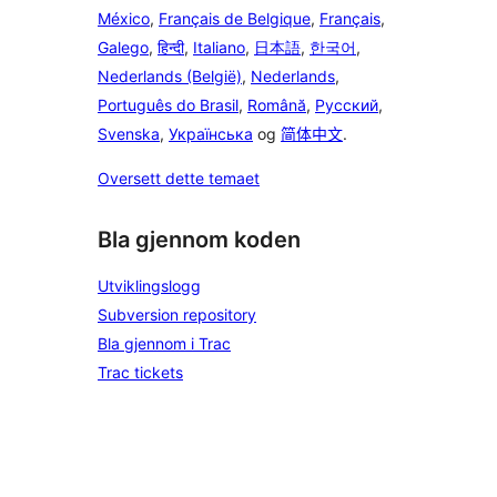
México
,
Français de Belgique
,
Français
,
Galego
,
हिन्दी
,
Italiano
,
日本語
,
한국어
,
Nederlands (België)
,
Nederlands
,
Português do Brasil
,
Română
,
Русский
,
Svenska
,
Українська
og
简体中文
.
Oversett dette temaet
Bla gjennom koden
Utviklingslogg
Subversion repository
Bla gjennom i Trac
Trac tickets