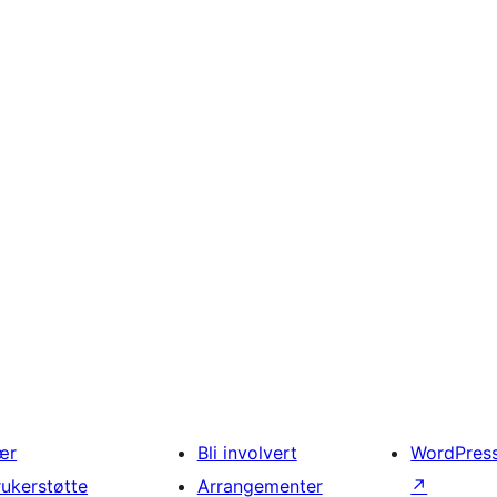
ær
Bli involvert
WordPres
rukerstøtte
Arrangementer
↗