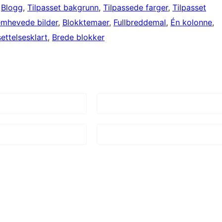
 
Blogg
, 
Tilpasset bakgrunn
, 
Tilpassede farger
, 
Tilpasset
emhevede bilder
, 
Blokktemaer
, 
Fullbreddemal
, 
Én kolonne
, 
ettelsesklart
, 
Brede blokker