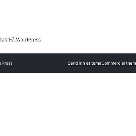
takt
Få WordPress
aPress
Send inn et tema
Commercial them