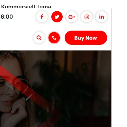
Kommersielt tema
This theme is free but offers additional paid
commercial upgrades or support.
Se brukerstøtte
Forhåndsvis
Last ned
Versjon
1.6
Siste oppdatert
21. august 2025
Aktive installasjoner
30+
PHP-versjon
5.6
Temaets hjemmeside