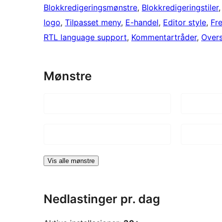
Blokkredigeringsmønstre
, 
Blokkredigeringstiler
,
logo
, 
Tilpasset meny
, 
E-handel
, 
Editor style
, 
Fr
RTL language support
, 
Kommentartråder
, 
Overs
Mønstre
Vis alle mønstre
Nedlastinger pr. dag