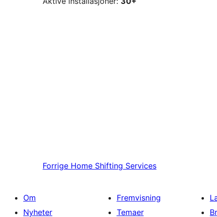
Aktive installasjoner:
30+
Forrige
Home Shifting Services
Om
Fremvisning
L
Nyheter
Temaer
B