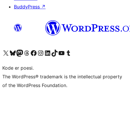
BuddyPress
↗
Besøk vår konto på X
Visit our Bluesky account
Besøk vår Mastodon-konto
Visit our Threads account
Besøk vår Facebook-side
Besøk vår Instagram-konto
Besøk vår LinkedIn-konto
Visit our TikTok account
Visit our YouTube channel
Visit our Tumblr account
Kode er poesi.
The WordPress® trademark is the intellectual property
of the WordPress Foundation.