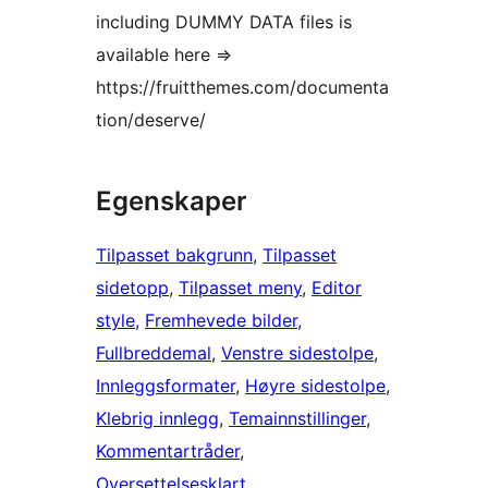
including DUMMY DATA files is
available here =>
https://fruitthemes.com/documenta
tion/deserve/
Egenskaper
Tilpasset bakgrunn
, 
Tilpasset
sidetopp
, 
Tilpasset meny
, 
Editor
style
, 
Fremhevede bilder
, 
Fullbreddemal
, 
Venstre sidestolpe
, 
Innleggsformater
, 
Høyre sidestolpe
, 
Klebrig innlegg
, 
Temainnstillinger
, 
Kommentartråder
, 
Oversettelsesklart