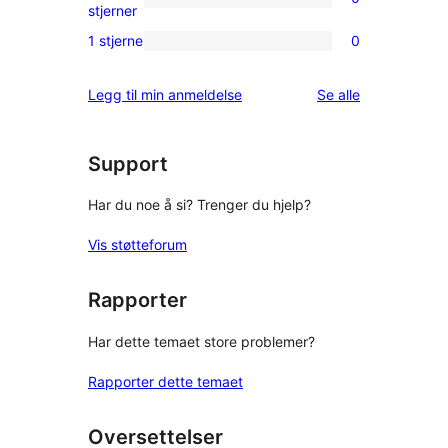
star
0
stjerner
reviews
2-
1 stjerne
0
0
star
1-
reviews
omtalene
Legg til min anmeldelse
Se alle
star
reviews
Support
Har du noe å si? Trenger du hjelp?
Vis støtteforum
Rapporter
Har dette temaet store problemer?
Rapporter dette temaet
Oversettelser