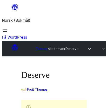
Hopp
til
Norsk (Bokmål)
innhold
Få WordPress
Temaer
Alle temaer
Deserve
Deserve
Fruit Themes