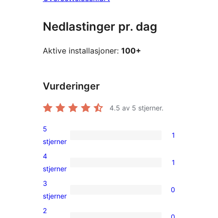
Nedlastinger pr. dag
Aktive installasjoner:
100+
Vurderinger
4.5
av 5 stjerner.
5
1
1
stjerner
5-
4
1
star
1
stjerner
review
4-
3
0
star
0
stjerner
review
3-
2
0