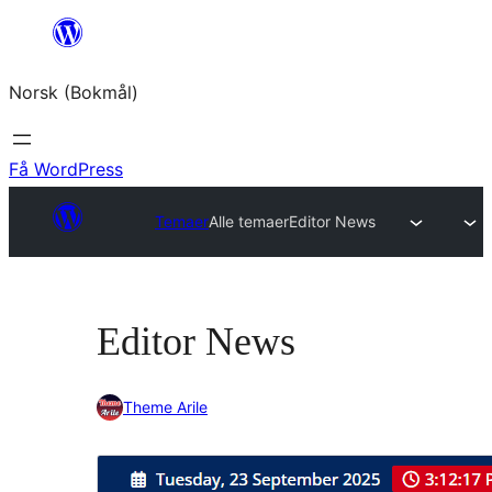
Hopp
til
Norsk (Bokmål)
innhold
Få WordPress
Temaer
Alle temaer
Editor News
Editor News
Theme Arile