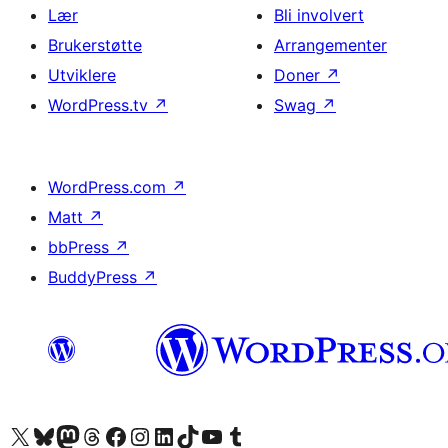
Lær
Bli involvert
Brukerstøtte
Arrangementer
Utviklere
Doner
↗
WordPress.tv
↗
Swag
↗
WordPress.com
↗
Matt
↗
bbPress
↗
BuddyPress
↗
Besøk vår konto på X
Visit our Bluesky account
Besøk vår Mastodon-konto
Visit our Threads account
Besøk vår Facebook-side
Besøk vår Instagram-konto
Besøk vår LinkedIn-konto
Visit our TikTok account
Visit our YouTube channel
Visit our Tumblr account