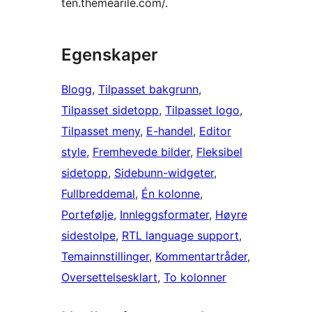
ten.themearile.com/.
Egenskaper
Blogg
, 
Tilpasset bakgrunn
, 
Tilpasset sidetopp
, 
Tilpasset logo
, 
Tilpasset meny
, 
E-handel
, 
Editor
style
, 
Fremhevede bilder
, 
Fleksibel
sidetopp
, 
Sidebunn-widgeter
, 
Fullbreddemal
, 
Én kolonne
, 
Portefølje
, 
Innleggsformater
, 
Høyre
sidestolpe
, 
RTL language support
, 
Temainnstillinger
, 
Kommentartråder
, 
Oversettelsesklart
, 
To kolonner