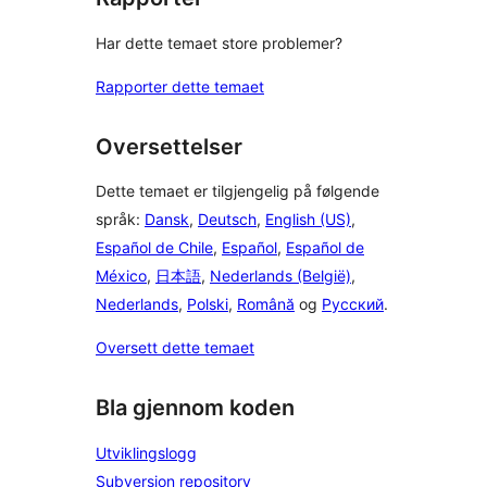
Har dette temaet store problemer?
Rapporter dette temaet
Oversettelser
Dette temaet er tilgjengelig på følgende
språk:
Dansk
,
Deutsch
,
English (US)
,
Español de Chile
,
Español
,
Español de
México
,
日本語
,
Nederlands (België)
,
Nederlands
,
Polski
,
Română
og
Русский
.
Oversett dette temaet
Bla gjennom koden
Utviklingslogg
Subversion repository