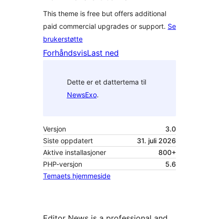
This theme is free but offers additional
paid commercial upgrades or support.
Se
brukerstøtte
Forhåndsvis
Last ned
Dette er et dattertema til
NewsExo
.
Versjon
3.0
Siste oppdatert
31. juli 2026
Aktive installasjoner
800+
PHP-versjon
5.6
Temaets hjemmeside
Editor News is a professional and