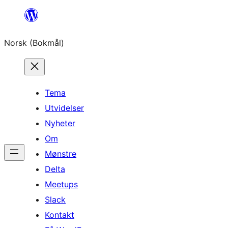
Hopp
til
Norsk (Bokmål)
innhold
Tema
Utvidelser
Nyheter
Om
Mønstre
Delta
Meetups
Slack
Kontakt