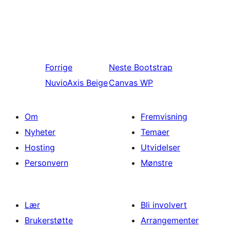
Forrige
Neste
Bootstrap
NuvioAxis Beige
Canvas WP
Om
Fremvisning
Nyheter
Temaer
Hosting
Utvidelser
Personvern
Mønstre
Lær
Bli involvert
Brukerstøtte
Arrangementer