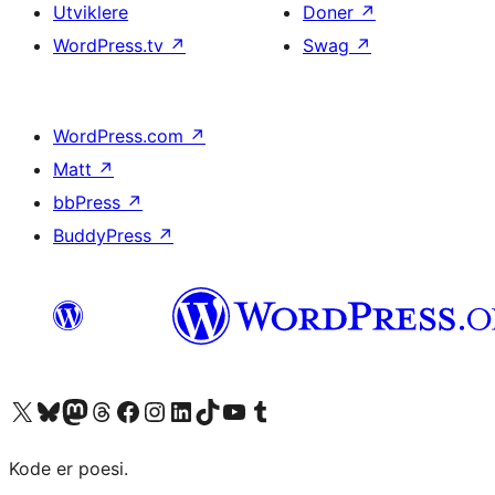
Utviklere
Doner
↗
WordPress.tv
↗
Swag
↗
WordPress.com
↗
Matt
↗
bbPress
↗
BuddyPress
↗
Besøk vår konto på X
Visit our Bluesky account
Besøk vår Mastodon-konto
Visit our Threads account
Besøk vår Facebook-side
Besøk vår Instagram-konto
Besøk vår LinkedIn-konto
Visit our TikTok account
Visit our YouTube channel
Visit our Tumblr account
Kode er poesi.