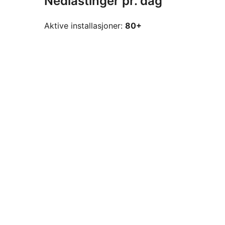
Nedlastinger pr. dag
Aktive installasjoner:
80+