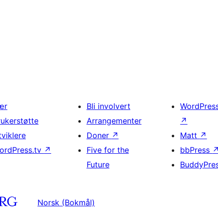
ær
Bli involvert
WordPres
rukerstøtte
Arrangementer
↗
tviklere
Doner
↗
Matt
↗
ordPress.tv
↗
Five for the
bbPress
Future
BuddyPre
Norsk (Bokmål)