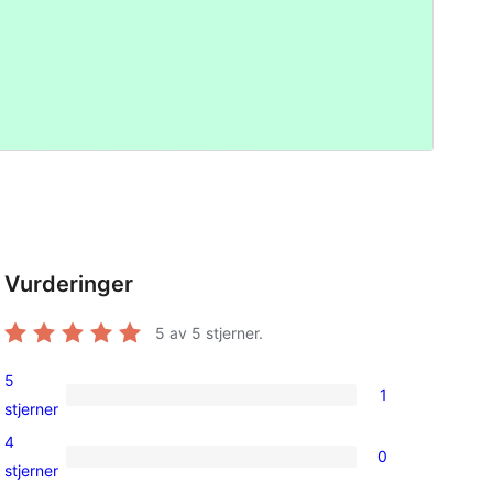
Vurderinger
5
av 5 stjerner.
5
1
1
stjerner
5-
4
0
star
0
stjerner
review