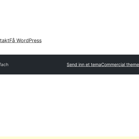
takt
Få WordPress
fach
Send inn et tema
Commercial theme