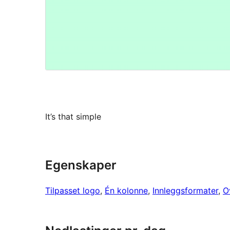
It’s that simple
Egenskaper
Tilpasset logo
, 
Én kolonne
, 
Innleggsformater
, 
O