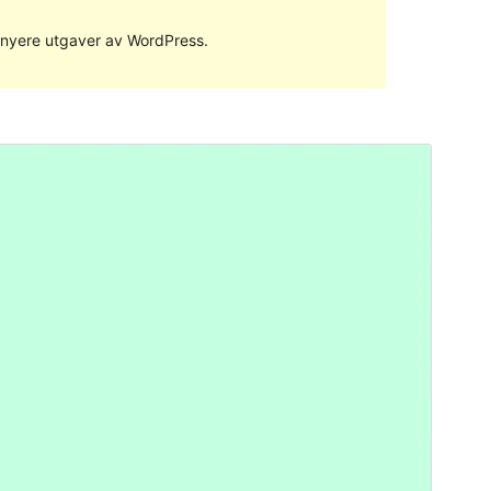
ed nyere utgaver av WordPress.
Forhåndsvis
Last ned
Versjon
1.0.0
Siste oppdatert
1. november 2018
Aktive installasjoner
80+
WordPress-versjon
4.6