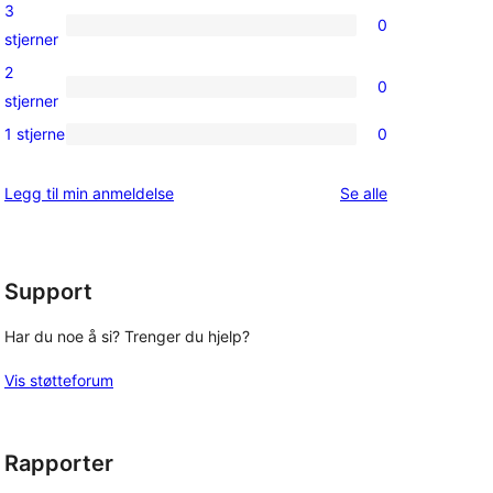
4-
3
0
star
0
stjerner
reviews
3-
2
0
star
0
stjerner
reviews
2-
1 stjerne
0
0
star
1-
reviews
omtalene
Legg til min anmeldelse
Se alle
star
reviews
Support
Har du noe å si? Trenger du hjelp?
Vis støtteforum
Rapporter