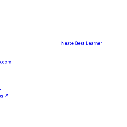
Neste
Best Learner
s.com
↗
ss
↗