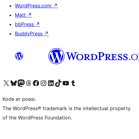
WordPress.com
↗
Matt
↗
bbPress
↗
BuddyPress
↗
Besøk vår konto på X
Visit our Bluesky account
Besøk vår Mastodon-konto
Visit our Threads account
Besøk vår Facebook-side
Besøk vår Instagram-konto
Besøk vår LinkedIn-konto
Visit our TikTok account
Visit our YouTube channel
Visit our Tumblr account
Kode er poesi.
The WordPress® trademark is the intellectual property
of the WordPress Foundation.