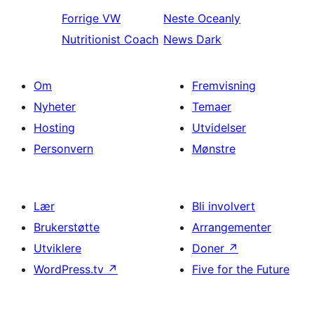
Forrige
VW
Neste
Oceanly
Nutritionist Coach
News Dark
Om
Fremvisning
Nyheter
Temaer
Hosting
Utvidelser
Personvern
Mønstre
Lær
Bli involvert
Brukerstøtte
Arrangementer
Utviklere
Doner
↗
WordPress.tv
↗
Five for the Future