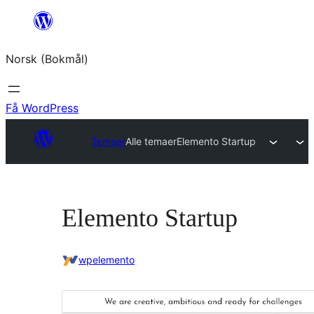
Hopp
til
Norsk (Bokmål)
innhold
Få WordPress
Temaer
Alle temaer
Elemento Startup
Elemento Startup
wpelemento