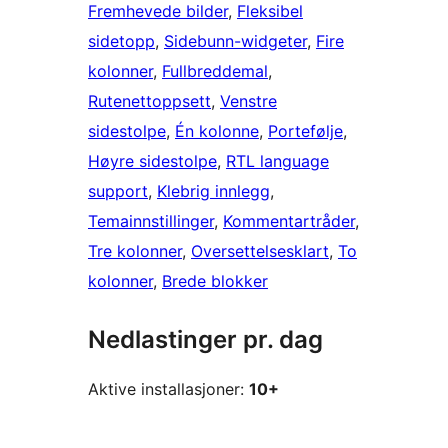
Fremhevede bilder
, 
Fleksibel
sidetopp
, 
Sidebunn-widgeter
, 
Fire
kolonner
, 
Fullbreddemal
, 
Rutenettoppsett
, 
Venstre
sidestolpe
, 
Én kolonne
, 
Portefølje
, 
Høyre sidestolpe
, 
RTL language
support
, 
Klebrig innlegg
, 
Temainnstillinger
, 
Kommentartråder
, 
Tre kolonner
, 
Oversettelsesklart
, 
To
kolonner
, 
Brede blokker
Nedlastinger pr. dag
Aktive installasjoner:
10+