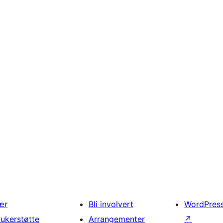
ær
Bli involvert
WordPres
rukerstøtte
Arrangementer
↗