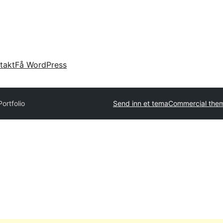
takt
Få WordPress
ortfolio
Send inn et tema
Commercial the