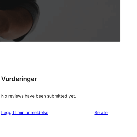
Vurderinger
No reviews have been submitted yet.
O
omtalene
Legg til min anmeldelse
Se alle