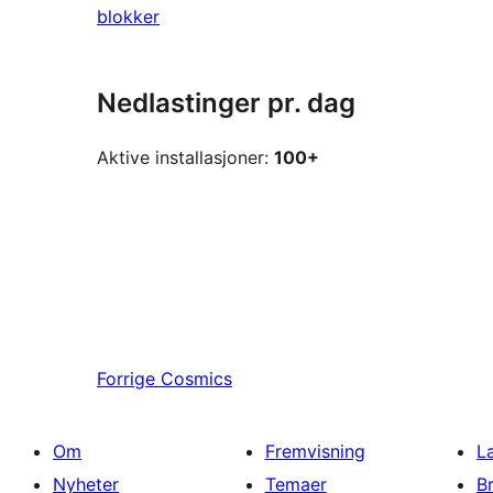
blokker
Nedlastinger pr. dag
Aktive installasjoner:
100+
Forrige
Cosmics
Om
Fremvisning
L
Nyheter
Temaer
B