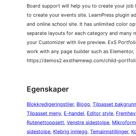
Board support will help you to create your job
to create your events site. LearnPress plugin a
and online school site. It has unlimited color o
separate layouts for each category and many mo
your Customizer with live preview. ExS Portfoli
work with any page builder such as Elementor,
https://demos2.exsthemewp.com/child-portfoli
Egenskaper
Blokkredigeringstiler
, 
Blogg
, 
Tilpasset bakgrun
Tilpasset meny
, 
E-handel
, 
Editor style
, 
Fremheve
Rutenettoppsett
, 
Venstre sidestolpe
, 
Mikroform
sidestolpe
, 
Klebrig innlegg
, 
Temainnstillinger
, 
K