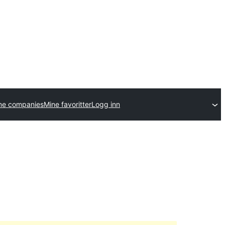
me companies
Mine favoritter
Logg inn