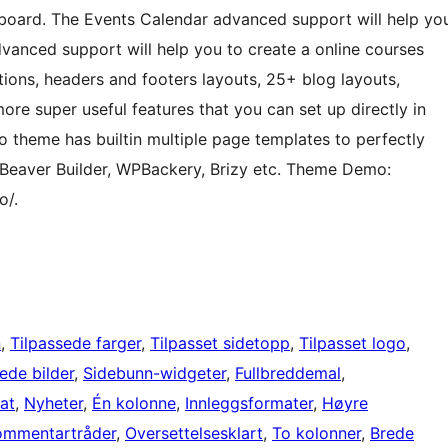
 board. The Events Calendar advanced support will help yo
dvanced support will help you to create a online courses
ptions, headers and footers layouts, 25+ blog layouts,
re super useful features that you can set up directly in
o theme has builtin multiple page templates to perfectly
 Beaver Builder, WPBackery, Brizy etc. Theme Demo:
o/.
n
, 
Tilpassede farger
, 
Tilpasset sidetopp
, 
Tilpasset logo
, 
de bilder
, 
Sidebunn-widgeter
, 
Fullbreddemal
, 
at
, 
Nyheter
, 
Én kolonne
, 
Innleggsformater
, 
Høyre
ommentartråder
, 
Oversettelsesklart
, 
To kolonner
, 
Brede