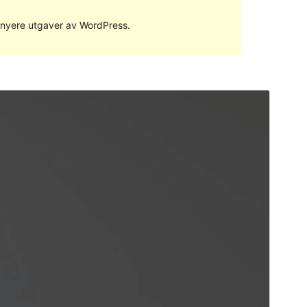
ed nyere utgaver av WordPress.
Forhåndsvis
Last ned
Dette er et dattertema til
ExS
.
Versjon
1.0.0
Siste oppdatert
3. januar 2023
Aktive installasjoner
100+
WordPress-versjon
5.5
PHP-versjon
5.6
Temaets hjemmeside