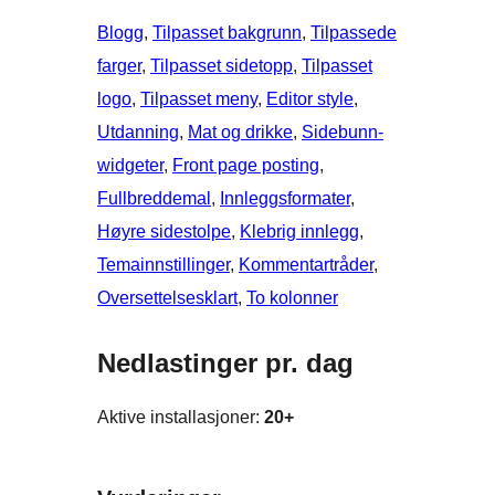
Blogg
, 
Tilpasset bakgrunn
, 
Tilpassede
farger
, 
Tilpasset sidetopp
, 
Tilpasset
logo
, 
Tilpasset meny
, 
Editor style
, 
Utdanning
, 
Mat og drikke
, 
Sidebunn-
widgeter
, 
Front page posting
, 
Fullbreddemal
, 
Innleggsformater
, 
Høyre sidestolpe
, 
Klebrig innlegg
, 
Temainnstillinger
, 
Kommentartråder
, 
Oversettelsesklart
, 
To kolonner
Nedlastinger pr. dag
Aktive installasjoner:
20+