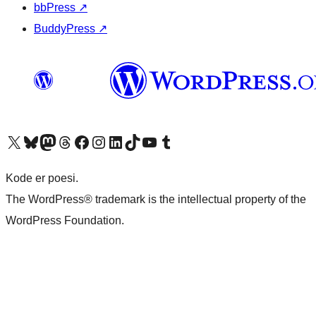
bbPress
↗
BuddyPress
↗
Besøk vår konto på X
Visit our Bluesky account
Besøk vår Mastodon-konto
Visit our Threads account
Besøk vår Facebook-side
Besøk vår Instagram-konto
Besøk vår LinkedIn-konto
Visit our TikTok account
Visit our YouTube channel
Visit our Tumblr account
Kode er poesi.
The WordPress® trademark is the intellectual property of the
WordPress Foundation.