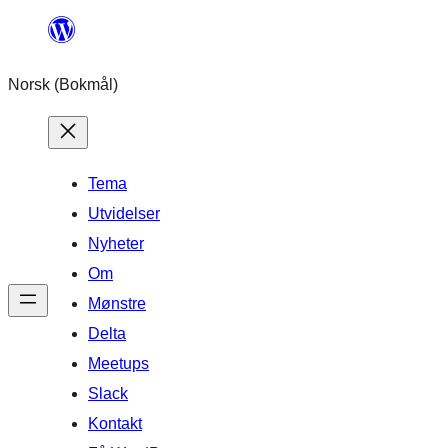
Hopp
til
Norsk (Bokmål)
innhold
Tema
Utvidelser
Nyheter
Om
Mønstre
Delta
Meetups
Slack
Kontakt